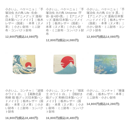
小さいふ。ペケーニョ｜「手
小さいふ。ペケーニョ｜「手
小さいふ。ペケーニョ｜「手
塚治虫 火の鳥 Life -生命-
塚治虫 火の鳥 Universe -宇
塚治虫 火の鳥 ロビタ 黒」｜
赤」｜【アニメグッズ 漫画/
宙- 金×紺×黒」｜【アニメグ
【アニメグッズ 漫画/日本製
日本製ハンドメイド】｜栃木
ッズ 漫画/日本製ハンドメイ
ハンドメイド】｜栃木レザー
レザー（国産）・本革（ヌメ
ド】｜栃木レザー（国産）・
（国産）・本革（ヌメ革）｜
革）｜小さい財布・ミニ財
本革（ヌメ革）｜小さい財
小さい財布・ミニ財布・コン
布・コンパクト財布
布・ミニ財布・コンパクト財
パクト財布
布
12,800円(税込14,080円)
12,800円(税込14,080円)
12,800円(税込14,080円)
小さいふ。コンチャ｜「波猫
小さいふ。コンチャ｜「猫富
小さいふ。コンチャ｜「睡蓮
ホワイト 白」｜【葛飾北斎
士 ホワイト 白」｜【猫好き
の庭」｜栃木レザー・本革｜
和柄 猫 猫グッズ/日本製ハン
猫グッズ 和柄/日本製ハンド
ミニ財布・小さい財布
ドメイド】｜栃木レザー（国
メイド】｜栃木レザー（国
14,800円(税込16,280円)
産）・本革（ヌメ革）｜小さ
産）・本革（ヌメ革）｜小さ
い財布・ミニ財布・コンパク
い財布・ミニ財布・コンパク
ト財布
ト財布
16,800円(税込18,480円)
16,800円(税込18,480円)