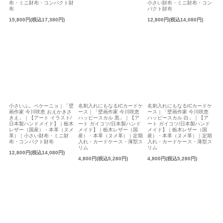
布・ミニ財布・コンパクト財
小さい財布・ミニ財布・コン
布
パクト財布
15,800円(税込17,380円)
12,800円(税込14,080円)
小さいふ。ペケーニョ｜「壁
名刺入れにもなるICカードケ
名刺入れにもなるICカードケ
画作家 今川咲恵 おえかきさ
ース｜「壁画作家 今川咲恵
ース｜「壁画作家 今川咲恵
きえ」｜【アート イラスト/
ハッピースカル 黒」｜【ア
ハッピースカル 白」｜【ア
日本製ハンドメイド】｜栃木
ート ガイコツ/日本製ハンド
ート ガイコツ/日本製ハンド
レザー（国産）・本革（ヌメ
メイド】｜栃木レザー（国
メイド】｜栃木レザー（国
革）｜小さい財布・ミニ財
産）・本革（ヌメ革）｜定期
産）・本革（ヌメ革）｜定期
布・コンパクト財布
入れ・カードケース・薄型ス
入れ・カードケース・薄型ス
リム
リム
12,800円(税込14,080円)
4,800円(税込5,280円)
4,800円(税込5,280円)