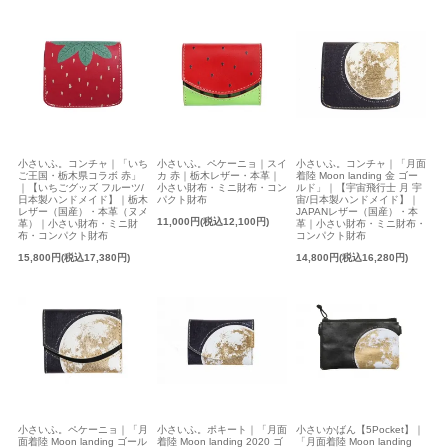
小さいふ。コンチャ｜「いち
小さいふ。ペケーニョ｜スイ
小さいふ。コンチャ｜「月面
ご王国・栃木県コラボ 赤」
カ 赤｜栃木レザー・本革｜
着陸 Moon landing 金 ゴー
｜【いちごグッズ フルーツ/
小さい財布・ミニ財布・コン
ルド」｜【宇宙飛行士 月 宇
日本製ハンドメイド】｜栃木
パクト財布
宙/日本製ハンドメイド】｜
レザー（国産）・本革（ヌメ
JAPANレザー（国産）・本
11,000円(税込12,100円)
革）｜小さい財布・ミニ財
革｜小さい財布・ミニ財布・
布・コンパクト財布
コンパクト財布
15,800円(税込17,380円)
14,800円(税込16,280円)
小さいかばん【5Pocket】｜
小さいふ。ペケーニョ｜「月
小さいふ。ポキート｜「月面
「月面着陸 Moon landing
面着陸 Moon landing ゴール
着陸 Moon landing 2020 ゴ