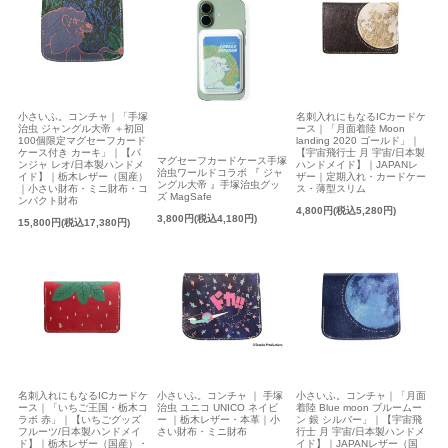
小さいふ。コンチャ｜「手塚
名刺入れにもなるICカードケ
治虫 ジャングル大帝 ＋初回
ース｜「月面着陸 Moon
100個限定マグセーフカード
landing 2020 ゴールド」｜
ケース付き カーキ」｜【パ
【宇宙飛行士 月 宇宙/日本製
マグセーフカードケース手塚
ンジャ レオ/日本製ハンドメ
ハンドメイド】｜JAPANレ
治虫ワールドコラボ 『 ジャ
イド】｜栃木レザー（国産）
ザー｜定期入れ・カードケー
ングル大帝 』手塚治虫グッ
｜小さい財布・ミニ財布・コ
ス・薄型スリム
ズ MagSafe
ンパクト財布
4,800円(税込5,280円)
3,800円(税込4,180円)
15,800円(税込17,380円)
名刺入れにもなるICカードケ
小さいふ。コンチャ ｜ 手塚
小さいふ。コンチャ｜「月面
ース｜「いちご王国・栃木コ
治虫 ユニコ UNICO ネイビ
着陸 Blue moon ブルームー
ラボ 赤」｜【いちごグッズ
ー ｜栃木レザー・本革｜小
ン 銀 シルバー」｜【宇宙飛
フルーツ/日本製ハンドメイ
さい財布・ミニ財布
行士 月 宇宙/日本製ハンドメ
ド】｜栃木レザー（国産）・
イド】｜JAPANレザー（国