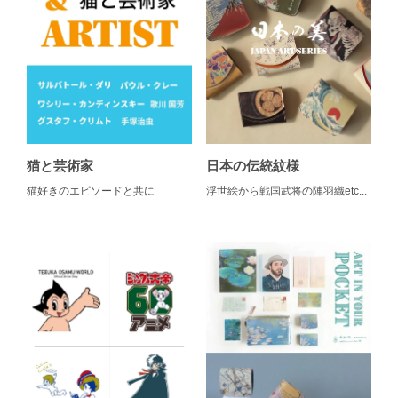
猫と芸術家
日本の伝統紋様
猫好きのエピソードと共に
浮世絵から戦国武将の陣羽織etc...