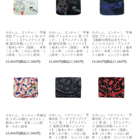
小さいふ。コンチャ｜「手塚
小さいふ。コンチャ｜「手塚
小さいふ。コンチャ｜「手塚
治虫 アトムキャット 白 ホワ
治虫 アトムキャット 黒 ブラ
治虫 ブラックジャック」｜
イト」 ｜【アニメグッズ 漫
ック」｜【アニメグッズ 漫
【連載50周年記念モデル・
画 猫/日本製ハンドメイド】
画 猫/日本製ハンドメイド】
ピノコ ロゴ入り・アニメグ
｜栃木レザー（国産）・本革
｜栃木レザー（国産）・本革
ッズ／ハンドメイド】｜栃木
（ヌメ革）｜小さい財布・ミ
（ヌメ革）｜小さい財布・ミ
レザー・本革｜小さい財布・
ニ財布・コンパクト財布
ニ財布・コンパクト財布
ミニ財布・コンパクト財布
15,800円(税込17,380円)
15,800円(税込17,380円)
15,800円(税込17,380円)
小さいふ。ペケーニョ｜「手
小さいふ。ペケーニョ｜「手
小さいふ。コンチャ｜手塚治
塚治虫 ブッダ ブラック×ブ
塚治虫 ブッダ ブラック×レ
虫 リボンの騎士 ホワイト｜
ラック 黒」｜【アニメグッ
ッド 黒 赤」｜【アニメグッ
栃木レザー・本革｜ミニ財
ズ 漫画/日本製ハンドメイ
ズ 漫画/日本製ハンドメイ
布・小さい財布
ド】｜栃木レザー（国産）・
ド】｜栃木レザー（国産）・
15,800円(税込17,380円)
本革（ヌメ革）｜小さい財
本革（ヌメ革）｜小さい財
布・ミニ財布・コンパクト財
布・ミニ財布・コンパクト財