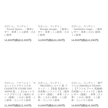
小さいふ。コンチャ｜
小さいふ。コンチャ｜
小さいふ。コンチャ｜
「Sound Space」｜栃木レ
「Boogie woogie」｜栃木レ
「meditation magic」｜栃木
ザー・本革｜ミニ財布・小さ
ザー・本革｜ミニ財布・小さ
レザー・本革｜小さい財布・
い財布
い財布
ミニ財布
14,800円(税込16,280円)
14,800円(税込16,280円)
14,800円(税込16,280円)
小さいふ。ペケーニョ｜「カ
小さいふ。コンチャ｜
小さいふ。コンチャ｜「南ア
セットストアデイコラボ
「RECORD レコード 黒 ブ
フリカ AMANDLA TOUGH」
CASSETTE STORE DAY
ラック」｜【音楽 音楽好き/
｜【アフリカ アート 民族柄/
JAPAN 黒」｜【カセットテ
日本製ハンドメイド】｜栃木
日本製ハンドメイド】｜栃木
ープ デザイン】｜栃木レザ
レザー（国産）・本革（ヌメ
レザー（国産）・本革（ヌメ
ー（国産）｜小さい財布・ミ
革）｜小さい財布・ミニ財
革）｜小さい財布・ミニ財
ニ財布・コンパクト財布
布・コンパクト財布
布・コンパクト財布
11,000円(税込12,100円)
14,800円(税込16,280円)
14,800円(税込16,280円)