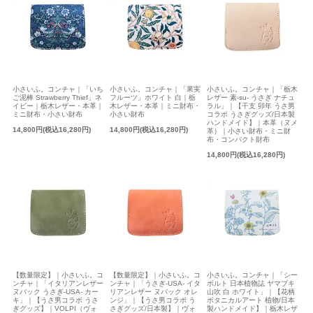
小さいふ。コンチャ｜「いち
小さいふ。コンチャ｜「果実
小さいふ。コンチャ｜「栃木
ご泥棒 Strawberry Thief」ネ
フルーツ」ホワイト 白｜栃
レザー 素-su- うさぎ ナチュ
イビー｜栃木レザー・本革｜
木レザー・本革｜ミニ財布・
ラル」｜【干支 卯年 うさ男
ミニ財布・小さい財布
小さい財布
コラボ うさぎグッズ/日本製
ハンドメイド】｜本革（ヌメ
14,800円(税込16,280円)
14,800円(税込16,280円)
革）｜小さい財布・ミニ財
布・コンパクト財布
14,800円(税込16,280円)
【数量限定】｜小さいふ。コ
【数量限定】｜小さいふ。コ
小さいふ。コンチャ｜「シー
ンチャ｜「イタリアンレザー
ンチャ｜「うさぎ-USA- イタ
ボルト 日本植物誌 ヤマブキ
ヌバック うさぎ-USA- カー
リアンレザー ヌバック オレ
山吹 白 ホワイト」｜【花柄
キ」｜【うさ男コラボ うさ
ンジ」｜【うさ男コラボ う
ボタニカルアート 植物/日本
ぎグッズ】｜VOLPI（ヴォ
さぎグッズ/日本製】｜ヴォ
製ハンドメイド】｜栃木レザ