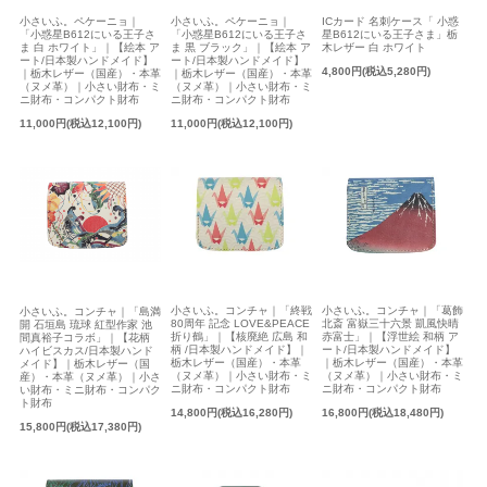
ICカード 名刺ケース「 小惑
小さいふ。ペケーニョ｜
小さいふ。ペケーニョ｜
星B612にいる王子さま」栃
「小惑星B612にいる王子さ
「小惑星B612にいる王子さ
木レザー 白 ホワイト
ま 白 ホワイト」｜【絵本 ア
ま 黒 ブラック」｜【絵本 ア
ート/日本製ハンドメイド】
ート/日本製ハンドメイド】
4,800円(税込5,280円)
｜栃木レザー（国産）・本革
｜栃木レザー（国産）・本革
（ヌメ革）｜小さい財布・ミ
（ヌメ革）｜小さい財布・ミ
ニ財布・コンパクト財布
ニ財布・コンパクト財布
11,000円(税込12,100円)
11,000円(税込12,100円)
小さいふ。コンチャ｜「終戦
小さいふ。コンチャ｜「葛飾
小さいふ。コンチャ｜「島満
80周年 記念 LOVE&PEACE
北斎 富嶽三十六景 凱風快晴
開 石垣島 琉球 紅型作家 池
折り鶴」｜【核廃絶 広島 和
赤富士」｜【浮世絵 和柄 ア
間真裕子コラボ」｜【花柄
柄 /日本製ハンドメイド】｜
ート/日本製ハンドメイド】
ハイビスカス/日本製ハンド
栃木レザー（国産）・本革
｜栃木レザー（国産）・本革
メイド】｜栃木レザー（国
（ヌメ革）｜小さい財布・ミ
（ヌメ革）｜小さい財布・ミ
産）・本革（ヌメ革）｜小さ
ニ財布・コンパクト財布
ニ財布・コンパクト財布
い財布・ミニ財布・コンパク
ト財布
14,800円(税込16,280円)
16,800円(税込18,480円)
15,800円(税込17,380円)