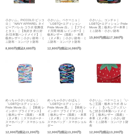
小さいふ。PICCOLO ピッコ
小さいふ。ペケーニョ｜
小さいふ。コンチャ｜
ロ｜「NAVY APPAREL ネイ
「LGBTQ+エディション
LGBTQ+エディション Pride
ビーアパレル コラボ 歌舞伎
Pride Movie 白」｜【プライ
Movie 黒｜栃木レザー本革｜
とタコ」｜【魚好き 釣り好
ド月間 映画 レインボー】｜
ミニ財布・小さい財布
き/日本製ハンドメイド】｜
栃木レザー（国産）・本革
15,800円(税込17,380円)
栃木レザー｜小さい財布・ミ
（ヌメ革）｜小さい財布・ミ
ニ財布・コンパクト財布
ニ財布・コンパクト財布
8,800円(税込9,680円)
12,800円(税込14,080円)
めっちゃ小さいかばん｜
めっちゃ小さいかばん｜
小さいふ。ペケーニョ｜「い
「LGBTQ+エディション
「LGBTQ+エディション
ちご王国・栃木コラボ 赤 レ
Pride Movie 白」｜【映画 レ
Pride Movie 黒」｜【映画 レ
ッド」｜【いちごグッズ い
インボー プライドマンス】
インボー プライドマンス】
ちご好き/日本製ハンドメイ
｜栃木レザー（国産）・本革
｜栃木レザー（国産）・本革
ド】｜栃木レザー（国産）・
（ヌメ革）｜スマホポーチ・
（ヌメ革）｜スマホポーチ・
本革（ヌメ革）｜小さい財
スマホバッグ・スマホショル
スマホバッグ・スマホショル
布・ミニ財布・コンパクト財
ダー
ダー
布
12,000円(税込13,200円)
12,000円(税込13,200円)
12,000円(税込13,200円)