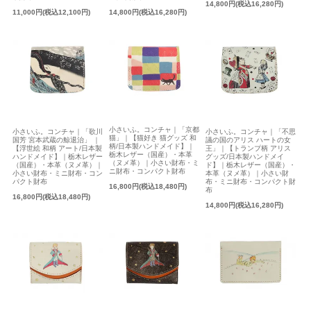
14,800円(税込16,280円)
11,000円(税込12,100円)
14,800円(税込16,280円)
小さいふ。コンチャ｜「京都
小さいふ。コンチャ｜「不思
小さいふ。コンチャ｜「歌川
猫」｜【猫好き 猫グッズ 和
議の国のアリス ハートの女
国芳 宮本武蔵の鯨退治」 ｜
柄/日本製ハンドメイド】｜
王」｜【トランプ柄 アリス
【浮世絵 和柄 アート/日本製
栃木レザー（国産）・本革
グッズ/日本製ハンドメイ
ハンドメイド】｜栃木レザー
（ヌメ革）｜小さい財布・ミ
ド】｜栃木レザー（国産）・
（国産）・本革（ヌメ革）｜
ニ財布・コンパクト財布
本革（ヌメ革）｜小さい財
小さい財布・ミニ財布・コン
布・ミニ財布・コンパクト財
パクト財布
16,800円(税込18,480円)
布
16,800円(税込18,480円)
14,800円(税込16,280円)