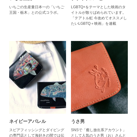
いちごの生産量日本一の「いちご
LGBTQ+をテーマとした映画のタ
王国・栃木」との公式コラボ。
イトルが散りばめられています。
「テアトル虹 今改めてオススメし
たいLGBTQ＋映画」を連載
ネイビーアパレル
うさ男
スピアフィッシングとダイビング
SNSで「癒し放出系アカウント」
の専門店として海好きの間では伝
として人気のうさ男（お）さんと