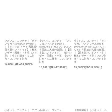
小さいふ。コンチャ｜「南ア
小さいふ。コンチャ｜「アフ
小さいふ。コンチャ｜「アフ
フリカ AMANDLA SWEET」
リカンマスク LEGA &
リカンマスク CHOKWE &
｜【アフリカ アート 民族柄/
SONGYE レガとソンゲとい
LWALWA チョクエとルワル
日本製ハンドメイド】｜栃木
う民族の人達の仮面」｜【日
ワという民族の人達の仮面」
レザー（国産）・本革（ヌメ
本製ハンドメイド】｜栃木レ
｜【日本製ハンドメイド】｜
革）｜小さい財布・ミニ財
ザー（国産）・本革｜小さい
栃木レザー・本革｜小さい財
布・コンパクト財布
財布・ミニ財布・コンパクト
布・ミニ財布・コンパクト財
財布
布
14,800円(税込16,280円)
15,800円(税込17,380円)
15,800円(税込17,380円)
小さいふ。コンチャ｜「アフ
小さいふ。コンチャ｜
【数量限定】｜小さいふ。ペ