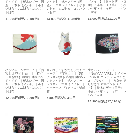
ドメイド】｜栃木レザー（国
ドメイド】｜栃木レザー（国
メイド】｜栃木レザー（国
産）・本革（ヌメ革）｜小さ
産）・本革（ヌメ革）｜小さ
産）・本革（ヌメ革）｜小さ
い財布・ミニ財布・コンパク
い財布・ミニ財布・コンパク
い財布・ミニ財布・コンパク
ト財布
ト財布
ト財布
11,000円(税込12,100円)
11,000円(税込12,100円)
14,800円(税込16,280円)
小さいふ。ペケーニョ｜「猫
猫のうしろすがたをしたキー
小さいふ。コンチャ｜
富士 ホワイト 白」｜【猫グ
ケース｜「猫富士 」｜【猫
「NAVY APPAREL ネイビー
ッズ 猫好き 和柄/日本製ハン
グッズ 猫好き 和柄/日本製ハ
アパレル コラボ アカジンと
ドメイド】｜栃木レザー（国
ンドメイド】｜栃木レザー
GT ブラック」｜【魚好き 釣
産）・本革（ヌメ革）｜小さ
（国産）・本革（ヌメ革）｜
り好き/日本製ハンドメイ
い財布・ミニ財布・コンパク
キーケース・猫グッズ・猫雑
ド】｜栃木レザー（国産）｜
ト財布
貨
小さい財布・ミニ財布・コン
パクト財布
12,000円(税込13,200円)
5,800円(税込6,380円)
15,800円(税込17,380円)