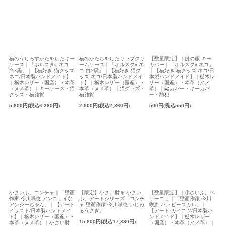
猫のかたちをしたリップクリ
【数量限定】｜鍵の服 キー
猫のうしろすがたをしたキー
ームケース｜「ホルスタinネ
カバー｜「ホルスタinネコ」
ケース｜「ホルスタinネコ
コ 白×黒」｜【猫好き 猫グ
｜【猫好き 猫グッズ ネコ/日
白×黒」｜【猫好き 猫グッズ
ッズ ネコ/日本製ハンドメイ
本製ハンドメイド】｜栃木レ
ネコ/日本製ハンドメイド】
ド】｜栃木レザー（国産）・
ザー（国産）・本革（ヌメ
｜栃木レザー（国産）・本革
本革（ヌメ革）｜猫グッズ・
革）｜鍵カバー・キーカバ
（ヌメ革）｜キーケース・猫
猫雑貨
ー・防犯
グッズ・猫雑貨
2,600円(税込2,860円)
500円(税込550円)
5,800円(税込6,380円)
小さいふ。コンチャ｜「壁画
【限定】小さい財布 小さい
【数量限定】｜小さいふ。ペ
作家 今川咲恵 アンニュイな
ふ。アートシリーズ「コンチ
ケーニョ｜「壁画作家 今川
アンジーちゃん」｜【アート
ャ 壁画作家 今川咲恵 いじわ
咲恵 ハッピースカル」｜
イラスト/日本製ハンドメイ
るうさぎ」
【アート ガイコツ/日本製ハ
ド】｜栃木レザー（国産）・
ンドメイド】｜栃木レザー
15,800円(税込17,380円)
本革（ヌメ革）｜小さい財
（国産）・本革（ヌメ革）｜