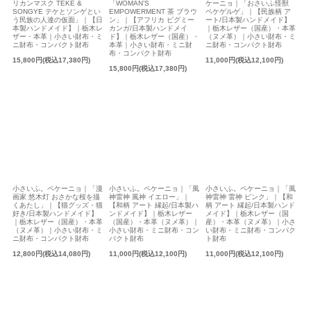
リカンマスク TEKE &
「WOMAN’S
ケーニョ｜「おさいふ怪獣
SONGYE テケとソンゲとい
EMPOWERMENT 茶 ブラウ
ペケゲルゲ」｜【民族柄 ア
う民族の人達の仮面」｜【日
ン」｜【アフリカ ピグミー
ート/日本製ハンドメイド】
本製ハンドメイド】｜栃木レ
カンガ/日本製ハンドメイ
｜栃木レザー（国産）・本革
ザー・本革｜小さい財布・ミ
ド】｜栃木レザー（国産）・
（ヌメ革）｜小さい財布・ミ
ニ財布・コンパクト財布
本革｜小さい財布・ミニ財
ニ財布・コンパクト財布
布・コンパクト財布
15,800円(税込17,380円)
11,000円(税込12,100円)
15,800円(税込17,380円)
小さいふ。ペケーニョ｜「漫
小さいふ。ペケーニョ｜「風
小さいふ。ペケーニョ｜「風
画家 悠木灯 おさかな桜を描
神雷神 風神 イエロー」｜
神雷神 雷神 ピンク」｜【和
くあたし」｜【猫グッズ・猫
【和柄 アート 縁起/日本製ハ
柄 アート 縁起/日本製ハンド
好き/日本製ハンドメイド】
ンドメイド】｜栃木レザー
メイド】｜栃木レザー（国
｜栃木レザー（国産）・本革
（国産）・本革（ヌメ革）｜
産）・本革（ヌメ革）｜小さ
（ヌメ革）｜小さい財布・ミ
小さい財布・ミニ財布・コン
い財布・ミニ財布・コンパク
ニ財布・コンパクト財布
パクト財布
ト財布
12,800円(税込14,080円)
11,000円(税込12,100円)
11,000円(税込12,100円)