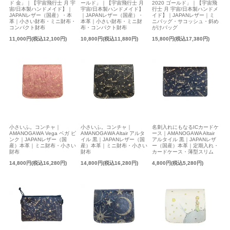
2020 ゴールド」｜【宇宙飛
ド 金」｜【宇宙飛行士 月 宇
ールド」｜【宇宙飛行士 月
行士 月 宇宙/日本製ハンドメ
宙/日本製ハンドメイド】｜
宇宙/日本製ハンドメイド】
イド】｜JAPANレザー｜ミ
JAPANレザー（国産）・本
｜JAPANレザー（国産）・
ニバッグ・サコッシュ・斜め
革｜小さい財布・ミニ財布・
本革｜小さい財布・ミニ財
がけバッグ
コンパクト財布
布・コンパクト財布
15,800円(税込17,380円)
11,000円(税込12,100円)
10,800円(税込11,880円)
小さいふ。コンチャ｜
小さいふ。コンチャ｜
名刺入れにもなるICカードケ
AMANOGAWA Vega ベガ ピ
AMANOGAWA Altair アルタ
ース｜AMANOGAWA Altair
ンク｜JAPANレザー（国
イル 黒｜JAPANレザー（国
アルタイル 黒｜JAPANレザ
産）本革｜ミニ財布・小さい
産）本革｜ミニ財布・小さい
ー（国産）本革｜定期入れ・
財布
財布
カードケース・薄型スリム
14,800円(税込16,280円)
14,800円(税込16,280円)
4,800円(税込5,280円)