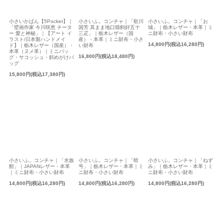
小さいかばん【5Pocket】｜
小さいふ。コンチャ｜「歌川
小さいふ。コンチャ｜「お
「壁画作家 今川咲恵 チータ
国芳 其まま地口猫飼好五十
城」｜栃木レザー・本革｜ミ
ー 愛と神秘」｜【アート イ
三疋」｜栃木レザー（国
ニ財布・小さい財布
ラスト/日本製ハンドメイ
産）・本革｜ミニ財布・小さ
14,800円(税込16,280円)
ド】｜栃木レザー（国産）・
い財布
本革（ヌメ革）｜ミニバッ
16,800円(税込18,480円)
グ・サコッシュ・斜めがけバ
ッグ
15,800円(税込17,380円)
小さいふ。コンチャ｜「水族
小さいふ。コンチャ｜「暗
小さいふ。コンチャ｜「ねず
館」｜JAPANレザー・本革
号」｜栃木レザー・本革｜ミ
み」｜栃木レザー・本革｜ミ
｜ミニ財布・小さい財布
ニ財布・小さい財布
ニ財布・小さい財布
14,800円(税込16,280円)
14,800円(税込16,280円)
14,800円(税込16,280円)