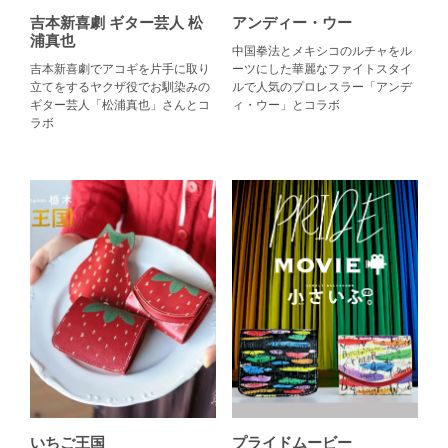
吉本新喜劇 ギター芸人 松
アンディー・ウー
浦真也
中国拳法とメキシコのルチャをル
吉本新喜劇でアコギを片手に取り
ーツにした華麗なファイトスタイ
立てをするヤクザ役でお馴染みの
ルで人気のプロレスラー「アンデ
ギター芸人「松浦真也」さんとコ
ィ・ウー」とコラボ
ラボ
いちご王国
プライドムービー