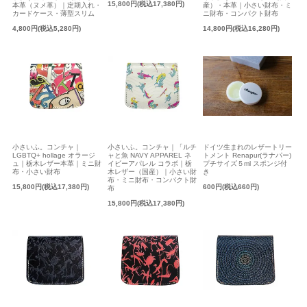
15,800円(税込17,380円)
本革（ヌメ革）｜定期入れ・
産）・本革｜小さい財布・ミ
カードケース・薄型スリム
ニ財布・コンパクト財布
4,800円(税込5,280円)
14,800円(税込16,280円)
小さいふ。コンチャ｜
小さいふ。コンチャ｜「ルチ
ドイツ生まれのレザートリー
LGBTQ+ hollage オラージ
ャと魚 NAVY APPAREL ネ
トメント Renapur(ラナパー)
ュ｜栃木レザー本革｜ミニ財
イビーアパレル コラボ｜栃
プチサイズ５ml スポンジ付
布・小さい財布
木レザー（国産）｜小さい財
き
布・ミニ財布・コンパクト財
15,800円(税込17,380円)
600円(税込660円)
布
15,800円(税込17,380円)