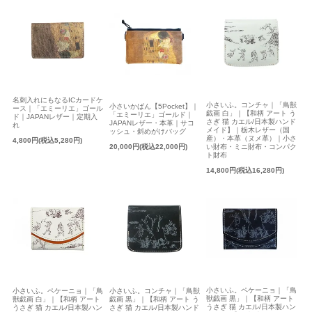
名刺入れにもなるICカードケ
小さいふ。コンチャ｜「鳥獣
小さいかばん【5Pocket】｜
ース｜「エミーリエ」ゴール
戯画 白」｜【和柄 アート う
「エミーリエ」ゴールド｜
ド｜JAPANレザー｜定期入
さぎ 猫 カエル/日本製ハンド
JAPANレザー・本革｜サコ
れ
メイド】｜栃木レザー（国
ッシュ・斜めがけバッグ
産）・本革（ヌメ革）｜小さ
4,800円(税込5,280円)
20,000円(税込22,000円)
い財布・ミニ財布・コンパク
ト財布
14,800円(税込16,280円)
小さいふ。ペケーニョ｜「鳥
小さいふ。ペケーニョ｜「鳥
小さいふ。コンチャ｜「鳥獣
獣戯画 黒」｜【和柄 アート
獣戯画 白」｜【和柄 アート
戯画 黒」｜【和柄 アート う
うさぎ 猫 カエル/日本製ハン
うさぎ 猫 カエル/日本製ハン
さぎ 猫 カエル/日本製ハンド