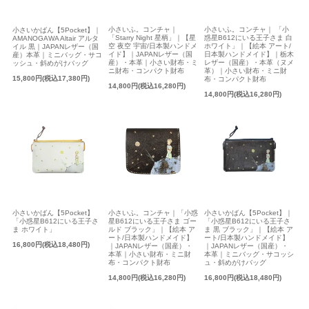
小さいふ。コンチャ｜
小さいふ。コンチャ｜ 「小
小さいかばん【5Pocket】｜
「Starry Night 星柄」｜【星
惑星B612にいる王子さま 白
AMANOGAWA Altair アルタ
空 夜空 宇宙/日本製ハンドメ
ホワイト」｜【絵本 アート/
イル 黒｜JAPANレザー（国
イド】｜JAPANレザー（国
日本製ハンドメイド】｜栃木
産）本革｜ミニバッグ・サコ
産）・本革｜小さい財布・ミ
レザー（国産）・本革（ヌメ
ッシュ・斜めがけバッグ
ニ財布・コンパクト財布
革）｜小さい財布・ミニ財
15,800円(税込17,380円)
布・コンパクト財布
14,800円(税込16,280円)
14,800円(税込16,280円)
小さいかばん【5Pocket】
小さいふ。コンチャ｜「小惑
小さいかばん【5Pocket】｜
「小惑星B612にいる王子さ
星B612にいる王子さま ゴー
「小惑星B612にいる王子さ
ま ホワイト」
ルド ブラック」｜【絵本 ア
ま 黒 ブラック」｜【絵本 ア
ート/日本製ハンドメイド】
ート/日本製ハンドメイド】
16,800円(税込18,480円)
｜JAPANレザー（国産）・
｜JAPANレザー（国産）・
本革｜小さい財布・ミニ財
本革｜ミニバッグ・サコッシ
布・コンパクト財布
ュ・斜めがけバッグ
14,800円(税込16,280円)
16,800円(税込18,480円)