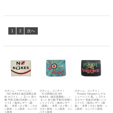
1
2
次へ
小さいふ。ペケーニョ｜
小さいふ。コンチャ｜
小さいふ。コンチャ｜
「NO NUKES 核兵器禁止条
「8.15終戦の日 NO
「Positive Vibration レゲエ
約 ホワイト」｜【ハト 折り
NUKES（核兵器廃絶）」｜
ミュージック 黒」｜【ラス
鶴 平和 広島/日本製ハンドメ
【ハト 折り鶴 平和/日本製ハ
タカラー 音楽/日本製ハンド
イド】｜栃木レザー（国
ンドメイド】｜栃木レザー
メイド】｜栃木レザー（国
産）・本革（ヌメ革）｜小さ
（国産）・本革（ヌメ革）｜
産）・本革｜小さい財布・ミ
い財布・ミニ財布・コンパク
小さい財布・ミニ財布・コン
ニ財布・コンパクト財布
ト財布
パクト財布