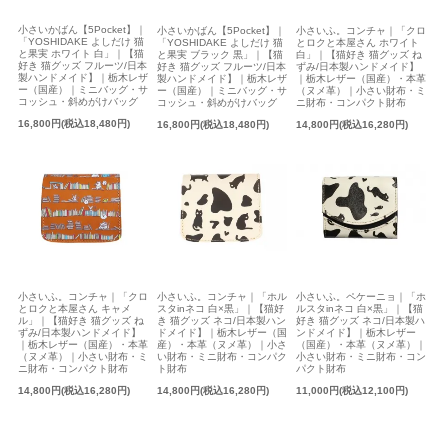
小さいかばん【5Pocket】｜
小さいかばん【5Pocket】｜
小さいふ。コンチャ｜「クロ
「YOSHIDAKE よしだけ 猫
「YOSHIDAKE よしだけ 猫
とロクと本屋さん ホワイト
と果実 ホワイト 白」｜【猫
と果実 ブラック 黒」｜【猫
白」｜【猫好き 猫グッズ ね
好き 猫グッズ フルーツ/日本
好き 猫グッズ フルーツ/日本
ずみ/日本製ハンドメイド】
製ハンドメイド】｜栃木レザ
製ハンドメイド】｜栃木レザ
｜栃木レザー（国産）・本革
ー（国産）｜ミニバッグ・サ
ー（国産）｜ミニバッグ・サ
（ヌメ革）｜小さい財布・ミ
コッシュ・斜めがけバッグ
コッシュ・斜めがけバッグ
ニ財布・コンパクト財布
16,800円(税込18,480円)
16,800円(税込18,480円)
14,800円(税込16,280円)
小さいふ。コンチャ｜「ホル
小さいふ。コンチャ｜「クロ
小さいふ。ペケーニョ｜「ホ
スタinネコ 白×黒」｜【猫好
とロクと本屋さん キャメ
ルスタinネコ 白×黒」｜【猫
き 猫グッズ ネコ/日本製ハン
ル」｜【猫好き 猫グッズ ね
好き 猫グッズ ネコ/日本製ハ
ドメイド】｜栃木レザー（国
ずみ/日本製ハンドメイド】
ンドメイド】｜栃木レザー
産）・本革（ヌメ革）｜小さ
｜栃木レザー（国産）・本革
（国産）・本革（ヌメ革）｜
い財布・ミニ財布・コンパク
（ヌメ革）｜小さい財布・ミ
小さい財布・ミニ財布・コン
ト財布
ニ財布・コンパクト財布
パクト財布
14,800円(税込16,280円)
14,800円(税込16,280円)
11,000円(税込12,100円)