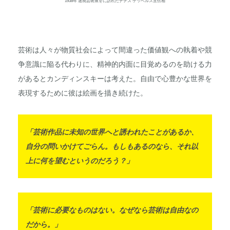
1938年 退廃芸術展をに訪れたナチス ゲッベルス宣伝相
芸術は人々が物質社会によって間違った価値観への執着や競
争意識に陥る代わりに、精神的内面に目覚めるのを助ける力
があるとカンディンスキーは考えた。自由で心豊かな世界を
表現するために彼は絵画を描き続けた。
「芸術作品に未知の世界へと誘われたことがあるか、
自分の問いかけてごらん。もしもあるのなら、それ以
上に何を望むというのだろう？」
「芸術に必要なものはない。なぜなら芸術は自由なの
だから。」