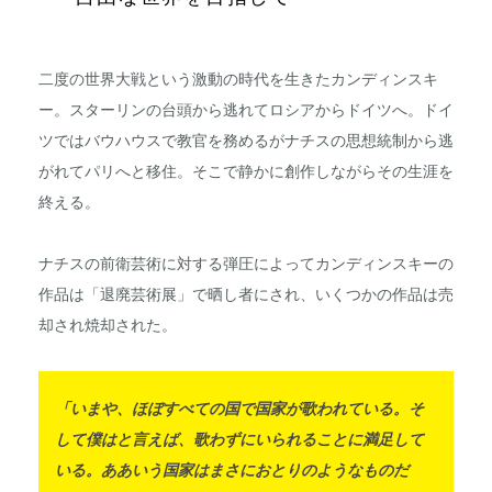
二度の世界大戦という激動の時代を生きたカンディンスキ
ー。スターリンの台頭から逃れてロシアからドイツへ。ドイ
ツではバウハウスで教官を務めるがナチスの思想統制から逃
がれてパリへと移住。そこで静かに創作しながらその生涯を
終える。
ナチスの前衛芸術に対する弾圧によってカンディンスキーの
作品は「退廃芸術展」で晒し者にされ、いくつかの作品は売
却され焼却された。
「いまや、ほぼすべての国で国家が歌われている。そ
して僕はと言えば、歌わずにいられることに満足して
いる。ああいう国家はまさにおとりのようなものだ