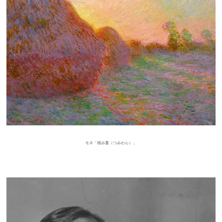
モネ「積み藁（つみわら）」