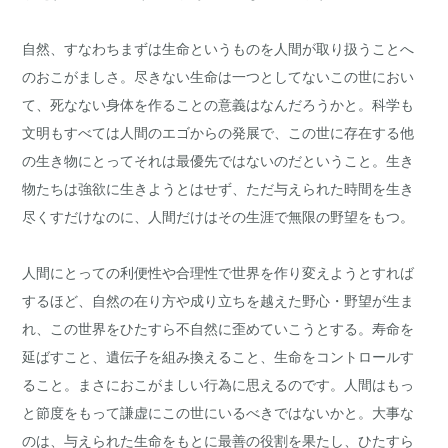
自然、すなわちまずは生命というものを人間が取り扱うことへ
のおこがましさ。尽きない生命は一つとしてないこの世におい
て、死なない身体を作ることの意義はなんだろうかと。科学も
文明もすべては人間のエゴからの発展で、この世に存在する他
の生き物にとってそれは最優先ではないのだということ。生き
物たちは強欲に生きようとはせず、ただ与えられた時間を生き
尽くすだけなのに、人間だけはその生涯で無限の野望をもつ。
人間にとっての利便性や合理性で世界を作り変えようとすれば
するほど、自然の在り方や成り立ちを越えた野心・野望が生ま
れ、この世界をひたすら不自然に歪めていこうとする。寿命を
延ばすこと、遺伝子を組み換えること、生命をコントロールす
ること。まさにおこがましい行為に思えるのです。人間はもっ
と節度をもって謙虚にこの世にいるべきではないかと。大事な
のは、与えられた生命をもとに最善の役割を果たし、ひたすら