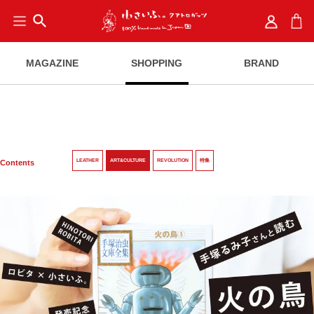
search
MAGAZINE
SHOPPING
BRAND
LEATHER
ART&CULTURE
REVOLUTION
特集
Contents