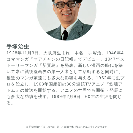
手塚治虫
1928年11月3日、大阪府生まれ 本名 手塚治。1946年4
コママンガ『マアチャンの日記帳』でデビュー。1947年ス
トーリーマンガ『新寳島』を発表。新しい漫画の時代を築
いて常に戦後漫画界の第一人者として活動すると同時に、
後進のマンガ家達にも多大な影響を与える。1962年に虫プ
ロを設立し、1963年国産初の30分連続TVアニメ『鉄腕ア
トム』の放送を開始する。アニメの世界でも開拓・発展に
も多大な功績を残す。1989年2月9日、60年の生涯を閉じ
る。
※手塚治虫の「塚」の字は、正しくは旧字体（塚にヽのある字）となります