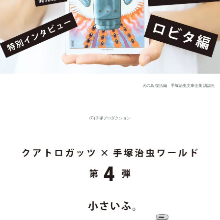
火の鳥 復活編 手塚治虫文庫全集 講談社
(C)手塚プロダクション