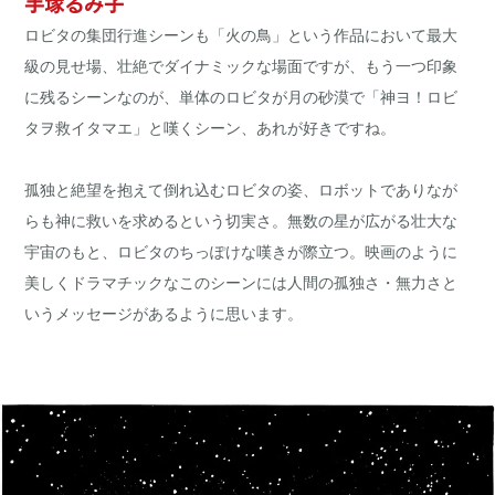
手塚るみ子
ロビタの集団行進シーンも「火の鳥」という作品において最大
級の見せ場、壮絶でダイナミックな場面ですが、もう一つ印象
に残るシーンなのが、単体のロビタが月の砂漠で「神ヨ！ロビ
タヲ救イタマエ」と嘆くシーン、あれが好きですね。
孤独と絶望を抱えて倒れ込むロビタの姿、ロボットでありなが
らも神に救いを求めるという切実さ。無数の星が広がる壮大な
宇宙のもと、ロビタのちっぽけな嘆きが際立つ。映画のように
美しくドラマチックなこのシーンには人間の孤独さ・無力さと
いうメッセージがあるように思います。