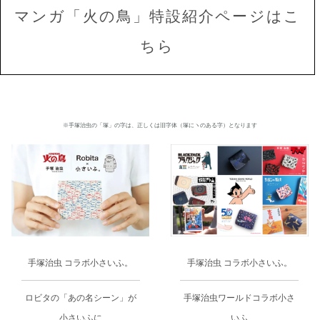
マンガ「火の鳥」特設紹介ページはこ
ちら
※手塚治虫の「塚」の字は、正しくは旧字体（塚にヽのある字）となります
手塚治虫 コラボ小さいふ。
手塚治虫 コラボ小さいふ。
手塚治虫ワールドコラボ小さ
ロビタの「あの名シーン」が
いふ
小さいふに