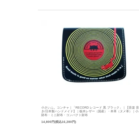
小さいふ。コンチャ｜「RECORD レコード 黒 ブラック」｜【音楽 
き/日本製ハンドメイド】｜栃木レザー（国産）・本革（ヌメ革）｜小
財布・ミニ財布・コンパクト財布
14,800円(税込16,280円)