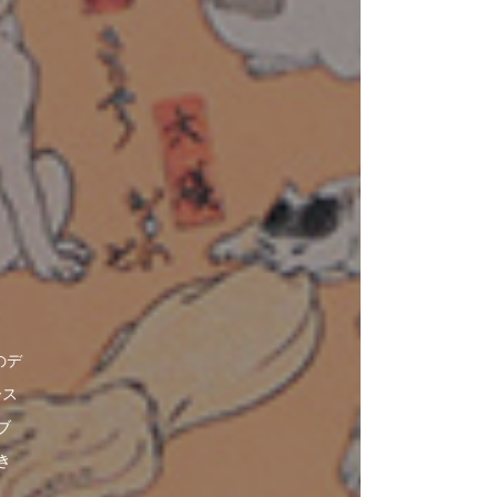
のデ
ース
ブ
き