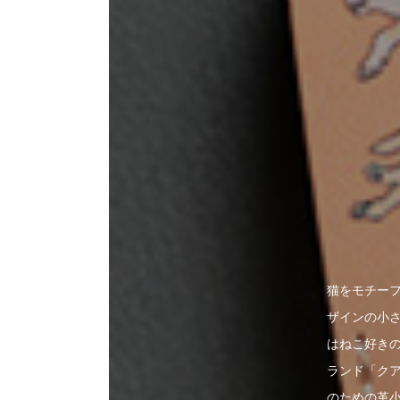
猫をモチー
ザインの小
はねこ好き
ランド「ク
のための革