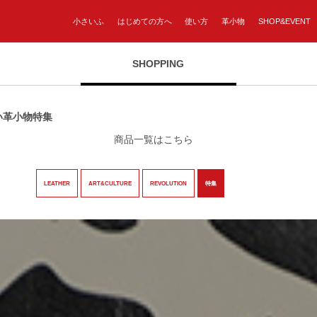
小さいふ
はじめての方へ
使い方
革小物
SHOP&EVENT
SHOPPING
い革小物特集
商品一覧はこちら
LEATHER
ART&CULTURE
REVOLUTION
特集