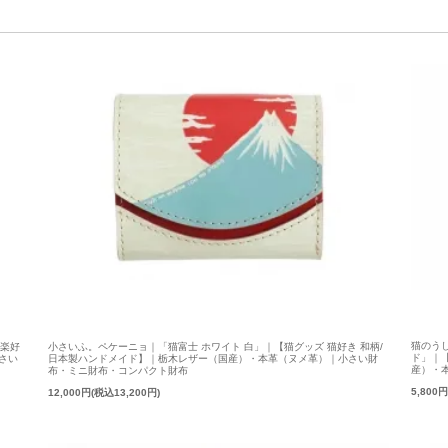
猫のう
音楽好
小さいふ。ペケーニョ｜「猫富士 ホワイト 白」｜【猫グッズ 猫好き 和柄/
ド」｜
さい
日本製ハンドメイド】｜栃木レザー（国産）・本革（ヌメ革）｜小さい財
産）・
布・ミニ財布・コンパクト財布
5,800
12,000円(税込13,200円)