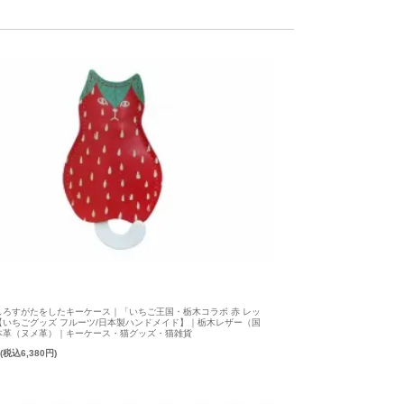
しろすがたをしたキーケース｜「いちご王国・栃木コラボ 赤 レッ
【いちごグッズ フルーツ/日本製ハンドメイド】｜栃木レザー（国
本革（ヌメ革）｜キーケース・猫グッズ・猫雑貨
円(税込6,380円)