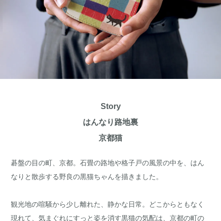
Story
はんなり路地裏
京都猫
碁盤の目の町、京都。石畳の路地や格子戸の風景の中を、はん
なりと散歩する野良の黒猫ちゃんを描きました。
観光地の喧騒から少し離れた、静かな日常。どこからともなく
現れて、気まぐれにすっと姿を消す黒猫の気配は、京都の町の