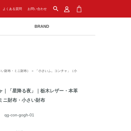
search
よくある質問
お問い合わせ
BRAND
さい財布・ミニ財布）
＞
「小さいふ。コンチャ」（小
ャ｜「星降る夜」｜栃木レザー・本革
ミニ財布・小さい財布
qg-con-gogh-01