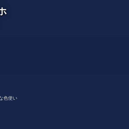
ホ
H
な色使い