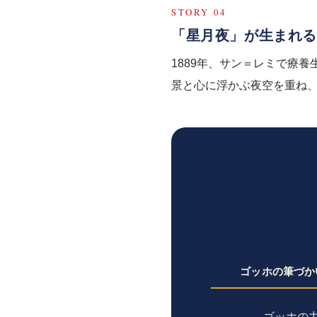
STORY 04
「星月夜」が生まれる
1889年、サン＝レミで療
景と心に浮かぶ夜空を重ね
ゴッホの筆づか
ゴッホの