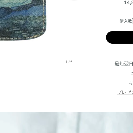
14
購入数
1
/
5
最短翌
プレゼ