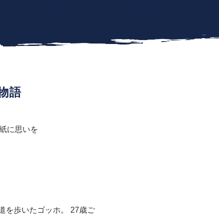
物語
紙に思いを
を歩いたゴッホ。 27歳ご