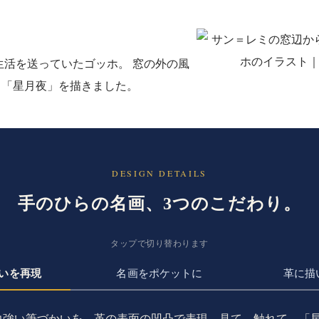
養生活を送っていたゴッホ。 窓の外の風
、「星月夜」を描きました。
DESIGN DETAILS
手のひらの名画
、
3つのこだわり
。
タップで切り替わります
いを再現
名画をポケットに
革に描
力強い筆づかいを、革の表面の凹凸で表現。見て、触れて、「