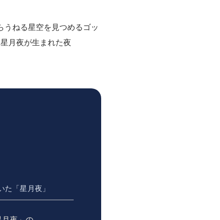
いた「星月夜」
星月夜」の