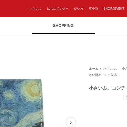
小さいふ
はじめての方へ
使い方
革小物
SHOP&EVENT
SHOPPING
ホーム
＞
小さいふ。（小
さい財布・ミニ財布）
小さいふ。コンチ
｜
›