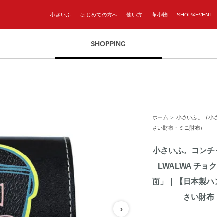
小さいふ
はじめての方へ
使い方
革小物
SHOP&EVENT
SHOPPING
ホーム
＞
小さいふ。（小
さい財布・ミニ財布）
小さいふ。コンチャ
LWALWA チ
面」｜【日本製ハ
さい財布
›