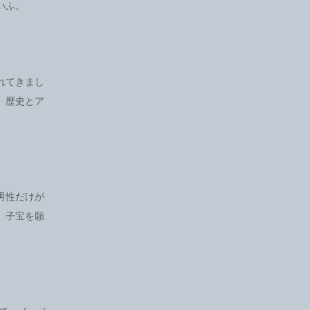
いふ。
れてきまし
。歴史とア
男性だけが
、子宝を願