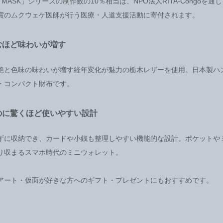
AN MASK」シリーズの制作数の10％相当は、NPO法人RITA-Congoを
賞のムクウェゲ医師が行う医療・人道支援活動に寄付されます。
むほど味わいが増す
艶と色味の味わいが増す経年変化が魅力の栃木レザーを使用。日本製ハ
・コンパクト財布です。
のに驚くほど使いやすい設計
ずに収納でき、カードや小銭も整理しやすい機能的な設計。ポケットや
り収まるスマホ時代のミニウォレット。
アート・仮面が好きな方へのギフト・プレゼントにもおすすめです。