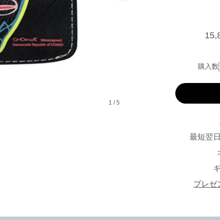
15
購入数
1
/
5
最短翌
プレゼ