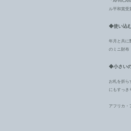
「AFRIC
ル平和賞受
◆使い込
年月と共に
のミニ財布
◆小さい
お札を折ら
にもすっき
アフリカ・