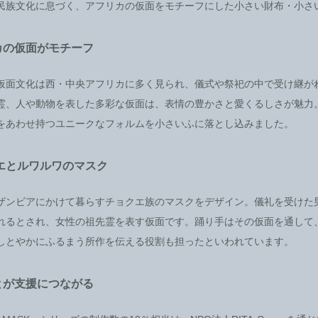
民族文化に息づく、アフリカの仮面をモチーフにした小さい財布・小さ
カの仮面がモチーフ
仮面文化は西・中央アフリカに多く見られ、儀式や祭祀の中で受け継が
霊、人や動物を表した多彩な仮面は、表情の豊かさと愛くるしさが魅力
をあわせ持つユニークなフォルムを小さいふに落とし込みました。
エとルワルワのマスク
ザンビアにかけて暮らすチョクエ族のマスクをデザイン。儀礼を受けた
れるとされ、女性の祖先霊を表す仮面です。踊り手はその仮面を通して
しとやかにふるまう所作を伝える役割も担ったといわれています。
とが支援につながる