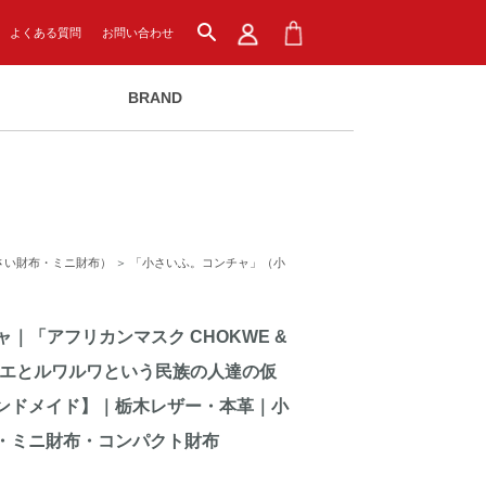
search
よくある質問
お問い合わせ
BRAND
さい財布・ミニ財布）
＞
「小さいふ。コンチャ」（小
｜「アフリカンマスク CHOKWE &
ョクエとルワルワという民族の人達の仮
ンドメイド】｜栃木レザー・本革｜小
・ミニ財布・コンパクト財布