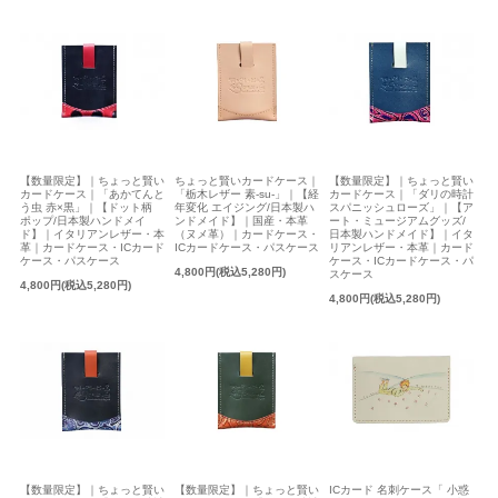
【数量限定】｜ちょっと賢い
ちょっと賢いカードケース｜
【数量限定】｜ちょっと賢い
カードケース｜「あかてんと
「栃木レザー 素-su-」｜【経
カードケース｜「ダリの時計
う虫 赤×黒」｜【ドット柄
年変化 エイジング/日本製ハ
スパニッシュローズ」｜【ア
ポップ/日本製ハンドメイ
ンドメイド】｜国産・本革
ート・ミュージアムグッズ/
ド】｜イタリアンレザー・本
（ヌメ革）｜カードケース・
日本製ハンドメイド】｜イタ
革｜カードケース・ICカード
ICカードケース・パスケース
リアンレザー・本革｜カード
ケース・パスケース
ケース・ICカードケース・パ
4,800円(税込5,280円)
スケース
4,800円(税込5,280円)
4,800円(税込5,280円)
ICカード 名刺ケース「 小惑
【数量限定】｜ちょっと賢い
【数量限定】｜ちょっと賢い