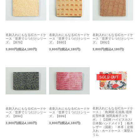
名刺入れにもなるICカードケ
名刺入れにもなるICカードケ
名刺入れにもなるICカードケ
ース「世界で１つだけシリー
ース「世界で１つだけシリー
ース「世界で１つだけシリー
ズ」【B76】
ズ」【B80】
ズ」【B92】
3,800円(税込4,180円)
3,800円(税込4,180円)
3,800円(税込4,180円)
SOLD OUT
名刺入れにもなるICカードケ
名刺入れにもなるICカードケ
名刺入れにもなるICカードケ
ース｜「島満開 石垣島 琉球
ース「世界で１つだけシリー
ース「世界で１つだけシリー
紅型作家 池間真裕子コラ
ズ」【B94】
ズ」【B99】
ボ」｜【花柄 ハイビスカス/
3,800円(税込4,180円)
3,800円(税込4,180円)
日本製ハンドメイド】｜栃木
レザー（国産）・本革｜定期
入れ・カードケース・薄型ス
リム