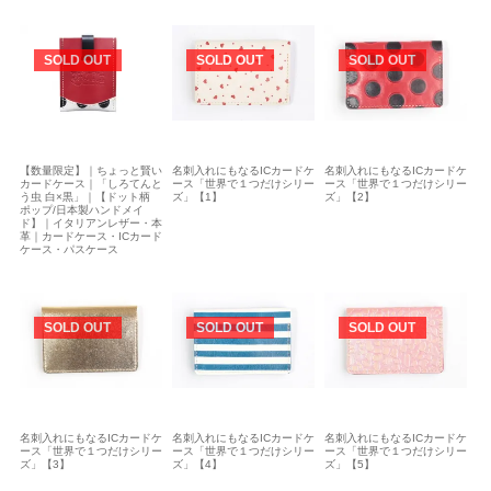
SOLD OUT
SOLD OUT
SOLD OUT
【数量限定】｜ちょっと賢い
名刺入れにもなるICカードケ
名刺入れにもなるICカードケ
カードケース｜「しろてんと
ース「世界で１つだけシリー
ース「世界で１つだけシリー
う虫 白×黒」｜【ドット柄
ズ」【1】
ズ」【2】
ポップ/日本製ハンドメイ
ド】｜イタリアンレザー・本
革｜カードケース・ICカード
ケース・パスケース
SOLD OUT
SOLD OUT
SOLD OUT
名刺入れにもなるICカードケ
名刺入れにもなるICカードケ
名刺入れにもなるICカードケ
ース「世界で１つだけシリー
ース「世界で１つだけシリー
ース「世界で１つだけシリー
ズ」【3】
ズ」【4】
ズ」【5】