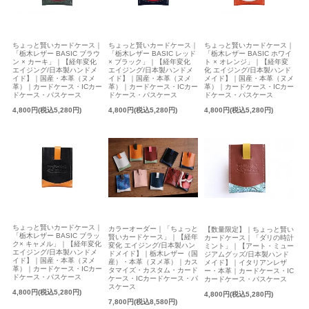
ちょっと賢いカードケース｜
ちょっと賢いカードケース｜
ちょっと賢いカードケース｜
「栃木レザー BASIC ブラウ
「栃木レザー BASIC レッド
「栃木レザー BASIC ホワイ
ン × カーキ」｜【経年変化
× ブラック」｜【経年変化
ト × オレンジ」｜【経年変
エイジング/日本製ハンドメ
エイジング/日本製ハンドメ
化 エイジング/日本製ハンド
イド】｜国産・本革（ヌメ
イド】｜国産・本革（ヌメ
メイド】｜国産・本革（ヌメ
革）｜カードケース・ICカー
革）｜カードケース・ICカー
革）｜カードケース・ICカー
ドケース・パスケース
ドケース・パスケース
ドケース・パスケース
4,800円(税込5,280円)
4,800円(税込5,280円)
4,800円(税込5,280円)
ちょっと賢いカードケース｜
カラーオーダー｜「ちょっと
【数量限定】｜ちょっと賢い
「栃木レザー BASIC ブラッ
賢いカードケース」｜【経年
カードケース｜「ダリの時計
ク× キャメル」｜【経年変化
変化 エイジング/日本製ハン
ミント」｜【アート・ミュー
エイジング/日本製ハンドメ
ドメイド】｜栃木レザー（国
ジアムグッズ/日本製ハンド
イド】｜国産・本革（ヌメ
産）・本革（ヌメ革）｜カス
メイド】｜イタリアンレザ
革）｜カードケース・ICカー
タマイズ・カスタム・カード
ー・本革｜カードケース・IC
ドケース・パスケース
ケース・ICカードケース・パ
カードケース・パスケース
スケース
4,800円(税込5,280円)
4,800円(税込5,280円)
7,800円(税込8,580円)