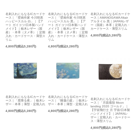
名刺入れにもなるICカードケ
名刺入れにもなるICカードケ
名刺入れにもなるICカードケ
ース｜「壁画作家 今川咲恵
ース｜「壁画作家 今川咲恵
ース｜AMANOGAWA Altair
ハッピースカル 白」｜【ア
ハッピースカル 黒」｜【ア
アルタイル 黒｜JAPANレザ
ート ガイコツ/日本製ハンド
ート ガイコツ/日本製ハンド
ー（国産）本革｜定期入れ・
メイド】｜栃木レザー（国
メイド】｜栃木レザー（国
カードケース・薄型スリム
産）・本革（ヌメ革）｜定期
産）・本革（ヌメ革）｜定期
4,800円(税込5,280円)
入れ・カードケース・薄型ス
入れ・カードケース・薄型ス
リム
リム
4,800円(税込5,280円)
4,800円(税込5,280円)
名刺入れにもなるICカードケ
名刺入れにもなるICカードケ
名刺入れにもなるICカードケ
ース｜「星降る夜」｜栃木レ
ース｜「睡蓮の庭」｜栃木レ
ース｜「月面着陸 Moon
ザー・本革｜薄型・定期入れ
ザー・本革｜薄型・定期入れ
landing 2020 ゴールド」｜
【宇宙飛行士 月 宇宙/日本製
4,800円(税込5,280円)
4,800円(税込5,280円)
ハンドメイド】｜JAPANレ
ザー｜定期入れ・カードケー
ス・薄型スリム
4,800円(税込5,280円)