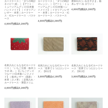
星B612にいる王子さま」栃
カードケース｜「ダリの時計
カードケース｜「ダリの時計
木レザー 白 ホワイト
ネイビー 紺」｜【アート・
オレンジ」｜【アート・ミュ
ミュージアムグッズ/日本製
ージアムグッズ/日本製ハン
4,800円(税込5,280円)
ハンドメイド】｜イタリアン
ドメイド】｜イタリアンレザ
レザー・本革｜カードケー
ー・本革｜カードケース・IC
ス・ICカードケース・パスケ
カードケース・パスケース
ース
4,800円(税込5,280円)
4,800円(税込5,280円)
名刺入れにもなるICカードケ
名刺入れにもなるICカードケ
名刺入れにもなるICカードケ
ース｜「いちご王国・栃木コ
ース「世界で１つだけシリー
ース「世界で１つだけシリー
ラボ 赤」｜【いちごグッズ
ズ」【B12】
ズ」【B13】
フルーツ/日本製ハンドメイ
3,800円(税込4,180円)
3,800円(税込4,180円)
ド】｜栃木レザー（国産）・
本革（ヌメ革）｜定期入れ・
カードケース・薄型スリム
4,800円(税込5,280円)