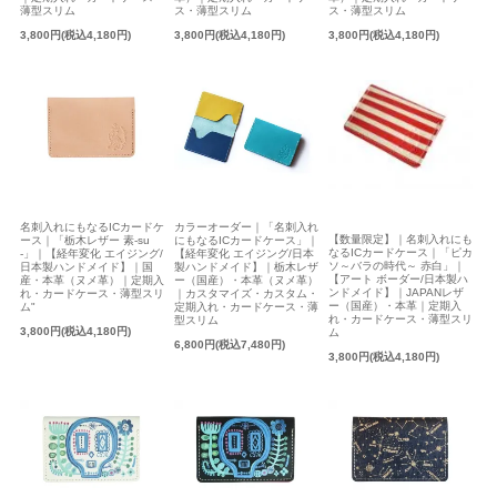
薄型スリム
ス・薄型スリム
ス・薄型スリム
3,800円(税込4,180円)
3,800円(税込4,180円)
3,800円(税込4,180円)
名刺入れにもなるICカードケ
カラーオーダー｜「名刺入れ
【数量限定】｜名刺入れにも
ース｜「栃木レザー 素-su
にもなるICカードケース」｜
なるICカードケース｜「ピカ
-」｜【経年変化 エイジング/
【経年変化 エイジング/日本
ソ～バラの時代～ 赤白」｜
日本製ハンドメイド】｜国
製ハンドメイド】｜栃木レザ
【アート ボーダー/日本製ハ
産・本革（ヌメ革）｜定期入
ー（国産）・本革（ヌメ革）
ンドメイド】｜JAPANレザ
れ・カードケース・薄型スリ
｜カスタマイズ・カスタム・
ー（国産）・本革｜定期入
ム"
定期入れ・カードケース・薄
れ・カードケース・薄型スリ
型スリム
3,800円(税込4,180円)
ム
6,800円(税込7,480円)
3,800円(税込4,180円)