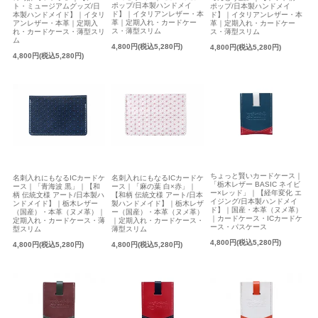
ポップ/日本製ハンドメイ
ト・ミュージアムグッズ/日
ポップ/日本製ハンドメイ
ド】｜イタリアンレザー・本
本製ハンドメイド】｜イタリ
ド】｜イタリアンレザー・本
革｜定期入れ・カードケー
アンレザー・本革｜定期入
革｜定期入れ・カードケー
ス・薄型スリム
れ・カードケース・薄型スリ
ス・薄型スリム
ム
4,800円(税込5,280円)
4,800円(税込5,280円)
4,800円(税込5,280円)
ちょっと賢いカードケース｜
名刺入れにもなるICカードケ
名刺入れにもなるICカードケ
「栃木レザー BASIC ネイビ
ース｜「青海波 黒」｜【和
ース｜「麻の葉 白×赤」｜
ー×レッド」｜【経年変化 エ
柄 伝統文様 アート/日本製ハ
【和柄 伝統文様 アート/日本
イジング/日本製ハンドメイ
ンドメイド】｜栃木レザー
製ハンドメイド】｜栃木レザ
ド】｜国産・本革（ヌメ革）
（国産）・本革（ヌメ革）｜
ー（国産）・本革（ヌメ革）
｜カードケース・ICカードケ
定期入れ・カードケース・薄
｜定期入れ・カードケース・
ース・パスケース
型スリム
薄型スリム
4,800円(税込5,280円)
4,800円(税込5,280円)
4,800円(税込5,280円)