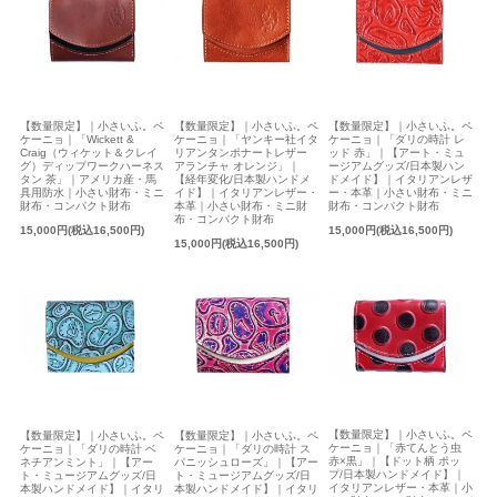
【数量限定】｜小さいふ。ペ
【数量限定】｜小さいふ。ペ
【数量限定】｜小さいふ。ペ
ケーニョ｜「Wickett &
ケーニョ｜「ヤンキー社イタ
ケーニョ｜「ダリの時計 レ
Craig（ウィケット＆クレイ
リアンタンポナートレザー
ッド 赤」｜【アート・ミュ
グ）ディップワークハーネス
アランチャ オレンジ」｜
ージアムグッズ/日本製ハン
タン 茶」｜アメリカ産・馬
【経年変化/日本製ハンドメ
ドメイド】｜イタリアンレザ
具用防水｜小さい財布・ミニ
イド】｜イタリアンレザー・
ー・本革｜小さい財布・ミニ
財布・コンパクト財布
本革｜小さい財布・ミニ財
財布・コンパクト財布
布・コンパクト財布
15,000円(税込16,500円)
15,000円(税込16,500円)
15,000円(税込16,500円)
【数量限定】｜小さいふ。ペ
【数量限定】｜小さいふ。ペ
【数量限定】｜小さいふ。ペ
ケーニョ｜「赤てんとう虫
ケーニョ｜「ダリの時計 ベ
ケーニョ｜「ダリの時計 ス
赤×黒」｜【ドット柄 ポッ
ネチアンミント」｜【アー
パニッシュローズ」｜【アー
プ/日本製ハンドメイド】｜
ト・ミュージアムグッズ/日
ト・ミュージアムグッズ/日
イタリアンレザー・本革｜小
本製ハンドメイド】｜イタリ
本製ハンドメイド】｜イタリ