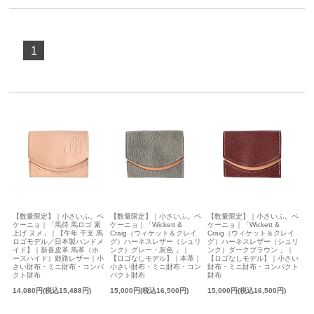
1
【数量限定】｜小さいふ。ペ
【数量限定】｜小さいふ。ペ
【数量限定】｜小さいふ。ペ
ケーニョ｜「馬侍 馬ロゴ 素
ケーニョ｜「Wickett &
ケーニョ｜「Wickett &
上げ ヌメ」｜【午年 干支 馬
Craig（ウィケット＆クレイ
Craig（ウィケット＆クレイ
ロゴモデル／日本製ハンドメ
グ）ハーネスレザー（シュリ
グ）ハーネスレザー（シュリ
イド】｜新喜皮革 馬革（ホ
ンク）グレー・灰色 」｜
ンク）ダークブラウン 」｜
ースハイド）姫路レザー｜小
【ロゴなしモデル】｜本革｜
【ロゴなしモデル】｜小さい
さい財布・ミニ財布・コンパ
小さい財布・ミニ財布・コン
財布・ミニ財布・コンパクト
クト財布
パクト財布
財布
14,080円(税込15,488円)
15,000円(税込16,500円)
15,000円(税込16,500円)