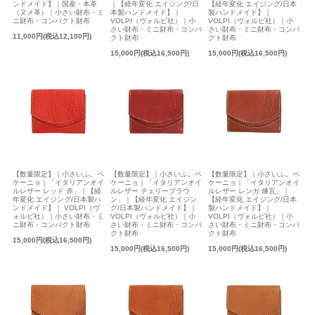
ンドメイド】｜国産・本革
｜【経年変化 エイジング/日
【経年変化 エイジング/日本
（ヌメ革）｜小さい財布・ミ
本製ハンドメイド】｜
製ハンドメイド】｜
ニ財布・コンパクト財布
VOLPI（ヴォルピ社）｜小
VOLPI（ヴォルピ社）｜小
さい財布・ミニ財布・コンパ
さい財布・ミニ財布・コンパ
11,000円(税込12,100円)
クト財布
クト財布
15,000円(税込16,500円)
15,000円(税込16,500円)
【数量限定】｜小さいふ。ペ
【数量限定】｜小さいふ。ペ
【数量限定】｜小さいふ。ペ
ケーニョ｜「イタリアンオイ
ケーニョ｜「イタリアンオイ
ケーニョ｜「イタリアンオイ
ルレザー レッド 赤」｜【経
ルレザー チェリーブラウ
ルレザー レンガ 煉瓦」｜
年変化 エイジング/日本製ハ
ン」｜【経年変化 エイジン
【経年変化 エイジング/日本
ンドメイド】｜ VOLPI（ヴ
グ/日本製ハンドメイド】｜
製ハンドメイド】｜
ォルピ社）｜小さい財布・ミ
VOLPI（ヴォルピ社）｜小
VOLPI（ヴォルピ社）｜小
ニ財布・コンパクト財布
さい財布・ミニ財布・コンパ
さい財布・ミニ財布・コンパ
クト財布
クト財布
15,000円(税込16,500円)
15,000円(税込16,500円)
15,000円(税込16,500円)