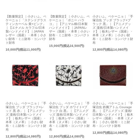
小さいふ。ペケーニョ｜「手
【数量限定】｜小さいふ。ペ
【数量限定】｜小さいふ。ペ
塚治虫 ブッダ ブラック×ブ
ケーニョ｜「ステンドグラス
ケーニョ｜「ポニー ハラ
ラック 黒」｜【アニメグッ
ティンカーベル 黄×ピンク」
コ」｜【アニマル柄/日本製
ズ 漫画/日本製ハンドメイ
｜【エナメル カラフル/日本
ハンドメイド】｜JAPANレ
ド】｜栃木レザー（国産）・
製ハンドメイド】｜JAPAN
ザー（国産）・本革｜小さい
本革（ヌメ革）｜小さい財
レザー（国産）・本革｜小さ
財布・ミニ財布・コンパクト
布・ミニ財布・コンパクト財
い財布・ミニ財布・コンパク
財布
布
ト財布
15,000円(税込16,500円)
12,800円(税込14,080円)
10,000円(税込11,000円)
小さいふ。ペケーニョ｜「手
小さいふ。ペケーニョ｜「手
小さいふ。ペケーニョ｜「手
塚治虫 ブッダ ブラック×レ
塚治虫 ブッダ ホワイト×ブ
塚治虫 鉄腕アトム Courage
ッド 黒 赤」｜【アニメグッ
ラック 白 黒」｜【アニメグ
黒」｜【アニメグッズ 漫画/
ズ 漫画/日本製ハンドメイ
ッズ 漫画/日本製ハンドメイ
日本製ハンドメイド】｜栃木
ド】｜栃木レザー（国産）・
ド】｜栃木レザー（国産）・
レザー（国産）・本革（ヌメ
本革（ヌメ革）｜小さい財
本革（ヌメ革）｜小さい財
革）｜小さい財布・ミニ財
布・ミニ財布・コンパクト財
布・ミニ財布・コンパクト財
布・コンパクト財布
布
布
12,800円(税込14,080円)
12,800円(税込14,080円)
12,800円(税込14,080円)