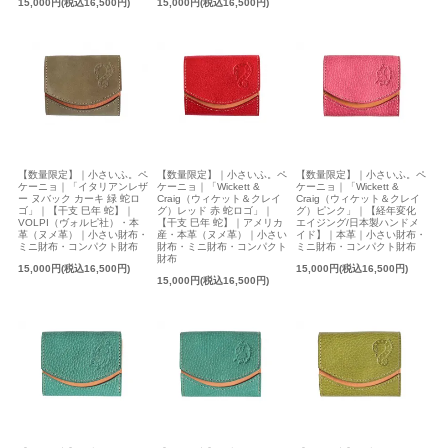
15,000円(税込16,500円)
15,000円(税込16,500円)
【数量限定】｜小さいふ。ペ
【数量限定】｜小さいふ。ペ
【数量限定】｜小さいふ。ペ
ケーニョ｜「イタリアンレザ
ケーニョ｜「Wickett &
ケーニョ｜「Wickett &
ー ヌバック カーキ 緑 蛇ロ
Craig（ウィケット＆クレイ
Craig（ウィケット＆クレイ
ゴ」｜【干支 巳年 蛇】｜
グ）レッド 赤 蛇ロゴ」｜
グ）ピンク」｜【経年変化
VOLPI（ヴォルピ社）・本
【干支 巳年 蛇】｜アメリカ
エイジング/日本製ハンドメ
革（ヌメ革）｜小さい財布・
産・本革（ヌメ革）｜小さい
イド】｜本革｜小さい財布・
ミニ財布・コンパクト財布
財布・ミニ財布・コンパクト
ミニ財布・コンパクト財布
財布
15,000円(税込16,500円)
15,000円(税込16,500円)
15,000円(税込16,500円)