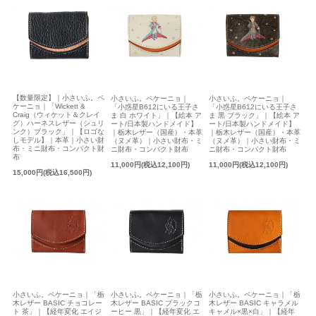
【数量限定】｜小さいふ。ペ
小さいふ。ペケーニョ｜
小さいふ。ペケーニョ｜
ケーニョ｜「Wickett &
「小惑星B612にいる王子さ
「小惑星B612にいる王子さ
Craig（ウィケット＆クレイ
ま 白 ホワイト」｜【絵本 ア
ま 黒 ブラック」｜【絵本 ア
グ）ハーネスレザー（シュリ
ート/日本製ハンドメイド】
ート/日本製ハンドメイド】
ンク）ブラック」｜【ロゴな
｜栃木レザー（国産）・本革
｜栃木レザー（国産）・本革
しモデル】｜本革｜小さい財
（ヌメ革）｜小さい財布・ミ
（ヌメ革）｜小さい財布・ミ
布・ミニ財布・コンパクト財
ニ財布・コンパクト財布
ニ財布・コンパクト財布
布
11,000円(税込12,100円)
11,000円(税込12,100円)
15,000円(税込16,500円)
小さいふ。ペケーニョ｜「栃
小さいふ。ペケーニョ｜「栃
小さいふ。ペケーニョ｜「栃
木レザー BASIC チョコレー
木レザー BASIC ブラックコ
木レザー BASIC キャラメル
ト 茶」｜【経年変化 エイジ
ーヒー 黒」｜【経年変化 エ
キャメル×黒×白」｜【経年