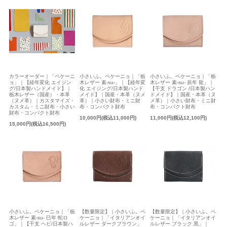
カラーオーダー｜「ペケーニ
小さいふ。ペケーニョ｜「栃
小さいふ。ペケーニョ｜「栃
ョ」｜【経年変化 エイジン
木レザー 素-su-」｜【経年変
木レザー 素-su- 辰年 龍」｜
グ/日本製ハンドメイド】｜
化 エイジング/日本製ハンド
【干支 ドラゴン /日本製ハン
栃木レザー（国産）・本革
メイド】｜国産・本革（ヌメ
ドメイド】｜国産・本革（ヌ
（ヌメ革）｜カスタマイズ・
革）｜小さい財布・ミニ財
メ革）｜小さい財布・ミニ財
カスタム・ミニ財布・小さい
布・コンパクト財布
布・コンパクト財布
財布・コンパクト財布
10,000円(税込11,000円)
11,000円(税込12,100円)
15,000円(税込16,500円)
小さいふ。ペケーニョ｜「栃
【数量限定】｜小さいふ。ペ
【数量限定】｜小さいふ。ペ
木レザー 素-su- 巳年 蛇ロ
ケーニョ｜「イタリアンオイ
ケーニョ｜「イタリアンオイ
ゴ」｜【干支 ヘビ/日本製ハ
ルレザー ダークブラウン」
ルレザー ブラック 黒」｜