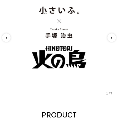
‹
›
1
/
7
PRODUCT