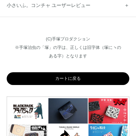
小さいふ。コンチャ ユーザーレビュー
(C)手塚プロダクション
※手塚治虫の「塚」の字は、正しくは旧字体（塚にヽの
ある字）となります
カートに戻る