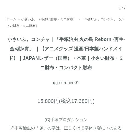
1
/
7
ホーム
＞
小さいふ。（小さい財布・ミニ財布）
＞
「小さいふ。コンチャ」（小
さい財布・ミニ財布）
小さいふ。コンチャ｜「手塚治虫 火の鳥 Reborn -再生-
金×紺×青」 ｜【アニメグッズ 漫画/日本製ハンドメイ
ド】｜JAPANレザー（国産）・本革｜小さい財布・ミ
ニ財布・コンパクト財布
qg-con-hin-01
15,800円(税込17,380円)
(C)手塚プロダクション
※手塚治虫の「塚」の字は、正しくは旧字体（塚にヽのある