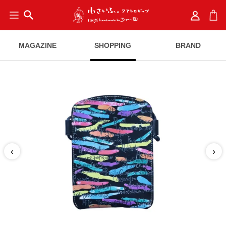
search
MAGAZINE
SHOPPING
BRAND
‹
›