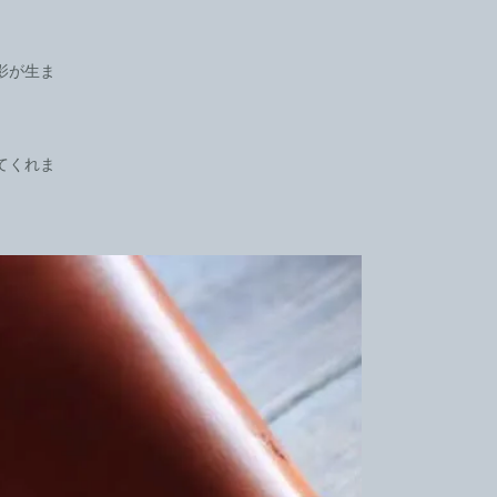
影が生ま
てくれま