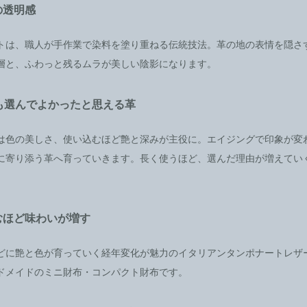
の透明感
トは、職人が手作業で染料を塗り重ねる伝統技法。革の地の表情を隠さ
層と、ふわっと残るムラが美しい陰影になります。
後も選んでよかったと思える革
は色の美しさ、使い込むほど艶と深みが主役に。エイジングで印象が変
に寄り添う革へ育っていきます。長く使うほど、選んだ理由が増えてい
むほど味わいが増す
どに艶と色が育っていく経年変化が魅力のイタリアンタンポナートレザ
ドメイドのミニ財布・コンパクト財布です。