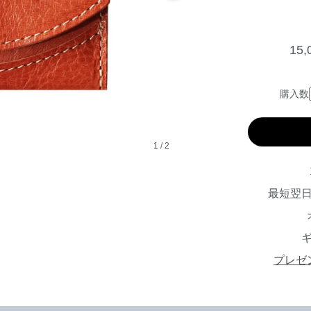
15
購入数
1
/
2
最短翌
プレゼ