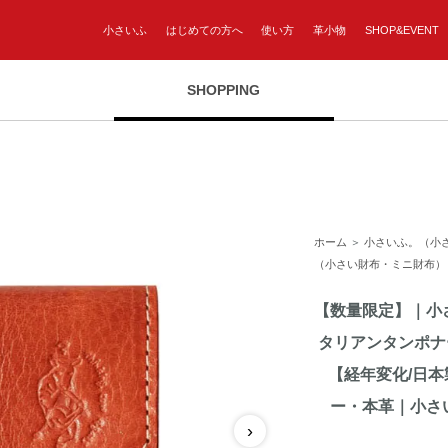
小さいふ
はじめての方へ
使い方
革小物
SHOP&EVENT
SHOPPING
ホーム
＞
小さいふ。（小
（小さい財布・ミニ財布）
【数量限定】｜小
タリアンタンポナ
【経年変化/日
ー・本革｜小さ
›