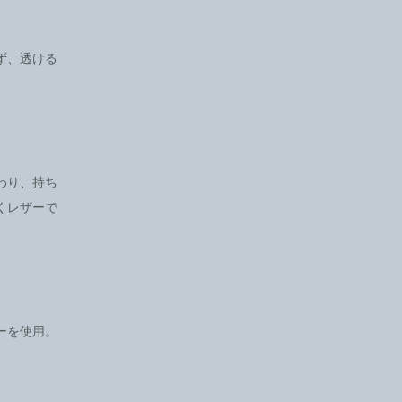
ず、透ける
わり、持ち
くレザーで
ーを使用。