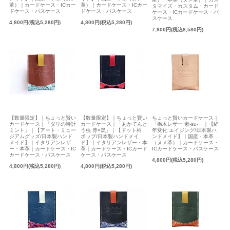
革）｜カードケース・ICカー
革）｜カードケース・ICカー
タマイズ・カスタム・カード
ドケース・パスケース
ドケース・パスケース
ケース・ICカードケース・パ
スケース
4,800円(税込5,280円)
4,800円(税込5,280円)
7,800円(税込8,580円)
【数量限定】｜ちょっと賢い
【数量限定】｜ちょっと賢い
ちょっと賢いカードケース｜
カードケース｜「ダリの時計
カードケース｜「あかてんと
「栃木レザー 素-su-」｜【経
ミント」｜【アート・ミュー
う虫 赤×黒」｜【ドット柄
年変化 エイジング/日本製ハ
ジアムグッズ/日本製ハンド
ポップ/日本製ハンドメイ
ンドメイド】｜国産・本革
メイド】｜イタリアンレザ
ド】｜イタリアンレザー・本
（ヌメ革）｜カードケース・
ー・本革｜カードケース・IC
革｜カードケース・ICカード
ICカードケース・パスケース
カードケース・パスケース
ケース・パスケース
4,800円(税込5,280円)
4,800円(税込5,280円)
4,800円(税込5,280円)