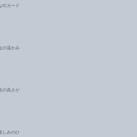
ICカード
はの温かみ
性の高さが
楽しみのひ