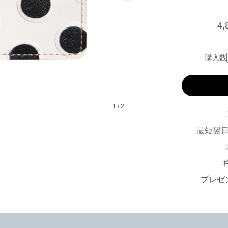
4
購入数
1
/
2
最短翌
プレゼ