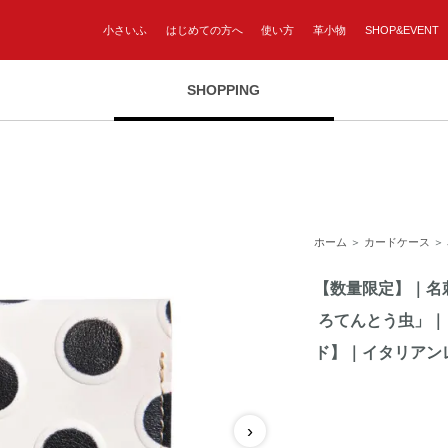
小さいふ
はじめての方へ
使い方
革小物
SHOP&EVENT
SHOPPING
ホーム
＞
カードケース
＞
【数量限定】｜名
ろてんとう虫」｜
ド】｜イタリアン
›