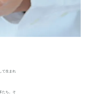
して生まれ
革たち。そ