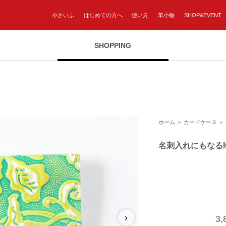
小さいふ
はじめての方へ
使い方
革小物
SHOP&EVENT
SHOPPING
ホーム
＞
カードケース
＞
名刺入れにもなる
›
3