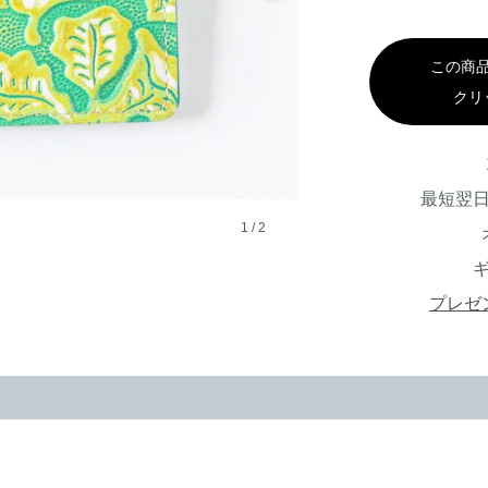
この商
クリ
最短翌
1
/
2
プレゼ