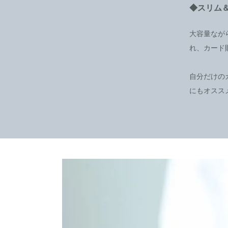
◆スリム
大容量なが
れ、カード
自分だけの
にもオスス