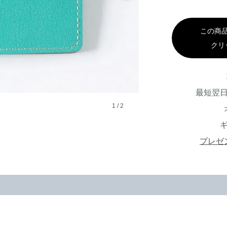
この商
クリ
最短翌
1
/
2
プレゼ