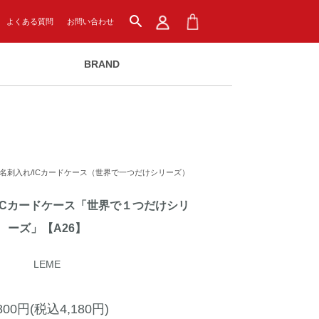
search
よくある質問
お問い合わせ
BRAND
名刺入れ/ICカードケース（世界で一つだけシリーズ）
ICカードケース「世界で１つだけシリ
ーズ」【A26】
LEME
,800円(税込4,180円)