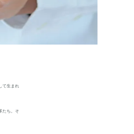
して生まれ
革たち。そ