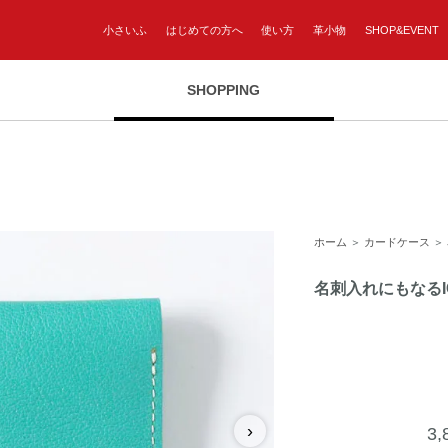
小さいふ
はじめての方へ
使い方
革小物
SHOP&EVENT
SHOPPING
ホーム
＞
カードケース
＞
名刺入れにもなる
›
3