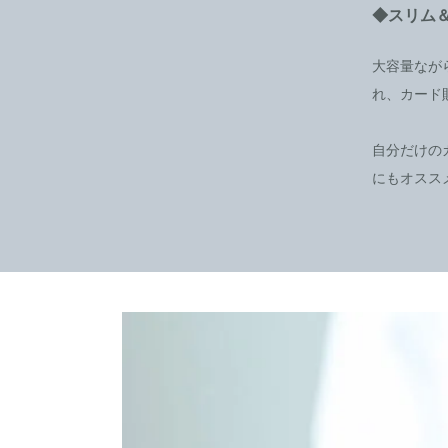
◆スリム
大容量なが
れ、カード
自分だけの
にもオスス