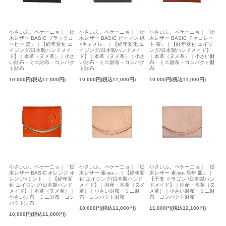
小さいふ。ペケーニョ｜「栃
小さいふ。ペケーニョ｜「栃
小さいふ。ペケーニョ｜「栃
木レザー BASIC ブラックコ
木レザー BASIC ピーマン 緑
木レザー BASIC チョコレー
ーヒー 黒」｜【経年変化 エ
×キャメル」｜【経年変化 エ
ト 茶」｜【経年変化 エイジ
イジング/日本製ハンドメイ
イジング/日本製ハンドメイ
ング/日本製ハンドメイド】
ド】｜本革（ヌメ革）｜小さ
ド】｜本革（ヌメ革）｜小さ
｜本革（ヌメ革）｜小さい財
い財布・ミニ財布・コンパク
い財布・ミニ財布・コンパク
布・ミニ財布・コンパクト財
ト財布
ト財布
布
10,000円(税込11,000円)
10,000円(税込11,000円)
10,000円(税込11,000円)
小さいふ。ペケーニョ｜「栃
小さいふ。ペケーニョ｜「栃
小さいふ。ペケーニョ｜「栃
木レザー BASIC オレンジ オ
木レザー 素-su-」｜【経年変
木レザー 素-su- 辰年 龍」｜
レンジ×ミント」｜【経年変
化 エイジング/日本製ハンド
【干支 ドラゴン /日本製ハン
化 エイジング/日本製ハンド
メイド】｜国産・本革（ヌメ
ドメイド】｜国産・本革（ヌ
メイド】｜本革（ヌメ革）｜
革）｜小さい財布・ミニ財
メ革）｜小さい財布・ミニ財
小さい財布・ミニ財布・コン
布・コンパクト財布
布・コンパクト財布
パクト財布
10,000円(税込11,000円)
11,000円(税込12,100円)
10,000円(税込11,000円)