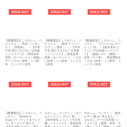
SOLD OUT
SOLD OUT
SOLD OUT
【数量限定】｜小さいふ。ペ
【数量限定】｜小さいふ。ペ
【数量限定】｜小さいふ。コ
ケーニョ｜「馬侍 バーガン
ケーニョ｜「馬侍 ライトブ
ンチャ｜「ブライドルレザー
ディ （赤兎馬）」｜【午年
ラウン（ 栗毛 ）」｜【午年
レッド 赤」｜【経年変化 エ
干支 馬ロゴモデル／日本製
干支 馬ロゴモデル／日本製
イジング/日本製ハンドメイ
ハンドメイド】｜新喜皮革
ハンドメイド】｜新喜皮革
ド】｜姫路レザー（国産）・
馬革（ホースハイド）姫路レ
馬革（ホースハイド）｜小さ
本革（ヌメ革）・馬具用防水
ザー｜小さい財布・ミニ財
い財布・ミニ財布・コンパク
｜小さい財布・ミニ財布・コ
布・コンパクト財布
ト財布
ンパクト財布
SOLD OUT
SOLD OUT
SOLD OUT
【数量限定】｜小さいふ。コ
小さいふ。コンチャ｜「オイ
小さいふ。コンチャ｜「栃木
ンチャ｜「Wickett &
ルコードバン ブルー 青」｜
レザー 素-su- 考える人」｜
Craig（ウィケット＆クレイ
【経年変化 エイジング/日本
【ロダン アート/日本製ハン
グ）ターコイズ 辰ロゴ」｜
製ハンドメイド】｜新喜皮革
ドメイド】｜国産・本革（ヌ
【干支 辰年 ドラゴン 竜】｜
馬革（ホースハイド）姫路レ
メ革）｜小さい財布・ミニ財