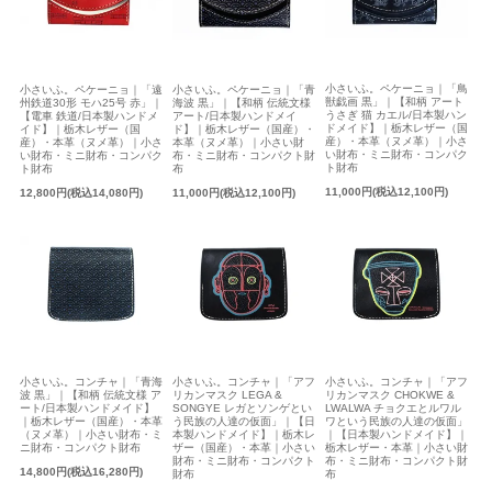
小さいふ。ペケーニョ｜「鳥
小さいふ。ペケーニョ｜「遠
小さいふ。ペケーニョ｜「青
獣戯画 黒」｜【和柄 アート
州鉄道30形 モハ25号 赤」｜
海波 黒」｜【和柄 伝統文様
うさぎ 猫 カエル/日本製ハン
【電車 鉄道/日本製ハンドメ
アート/日本製ハンドメイ
ドメイド】｜栃木レザー（国
イド】｜栃木レザー（国
ド】｜栃木レザー（国産）・
産）・本革（ヌメ革）｜小さ
産）・本革（ヌメ革）｜小さ
本革（ヌメ革）｜小さい財
い財布・ミニ財布・コンパク
い財布・ミニ財布・コンパク
布・ミニ財布・コンパクト財
ト財布
ト財布
布
11,000円(税込12,100円)
12,800円(税込14,080円)
11,000円(税込12,100円)
小さいふ。コンチャ｜「青海
小さいふ。コンチャ｜「アフ
小さいふ。コンチャ｜「アフ
波 黒」｜【和柄 伝統文様 ア
リカンマスク LEGA &
リカンマスク CHOKWE &
ート/日本製ハンドメイド】
SONGYE レガとソンゲとい
LWALWA チョクエとルワル
｜栃木レザー（国産）・本革
う民族の人達の仮面」｜【日
ワという民族の人達の仮面」
（ヌメ革）｜小さい財布・ミ
本製ハンドメイド】｜栃木レ
｜【日本製ハンドメイド】｜
ニ財布・コンパクト財布
ザー（国産）・本革｜小さい
栃木レザー・本革｜小さい財
財布・ミニ財布・コンパクト
布・ミニ財布・コンパクト財
14,800円(税込16,280円)
財布
布