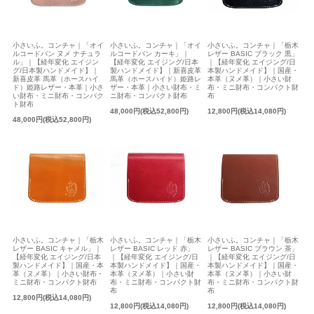
小さいふ。コンチャ｜「オイ
小さいふ。コンチャ｜「オイ
小さいふ。コンチャ｜「栃木
ルコードバン ヌメ ナチュラ
ルコードバン カーキ」｜
レザー BASIC ブラック 黒」
ル」｜【経年変化 エイジン
【経年変化 エイジング/日本
｜【経年変化 エイジング/日
グ/日本製ハンドメイド】｜
製ハンドメイド】｜新喜皮革
本製ハンドメイド】｜国産・
新喜皮革 馬革（ホースハイ
馬革（ホースハイド）姫路レ
本革（ヌメ革）｜小さい財
ド）姫路レザー・本革｜小さ
ザー・本革｜小さい財布・ミ
布・ミニ財布・コンパクト財
い財布・ミニ財布・コンパク
ニ財布・コンパクト財布
布
ト財布
48,000円(税込52,800円)
12,800円(税込14,080円)
48,000円(税込52,800円)
小さいふ。コンチャ｜「栃木
小さいふ。コンチャ｜「栃木
小さいふ。コンチャ｜「栃木
レザー BASIC キャメル」｜
レザー BASIC レッド 赤」
レザー BASIC ブラウン 茶」
【経年変化 エイジング/日本
｜【経年変化 エイジング/日
｜【経年変化 エイジング/日
製ハンドメイド】｜国産・本
本製ハンドメイド】｜国産・
本製ハンドメイド】｜国産・
革（ヌメ革）｜小さい財布・
本革（ヌメ革）｜小さい財
本革（ヌメ革）｜小さい財
ミニ財布・コンパクト財布
布・ミニ財布・コンパクト財
布・ミニ財布・コンパクト財
布
布
12,800円(税込14,080円)
12,800円(税込14,080円)
12,800円(税込14,080円)