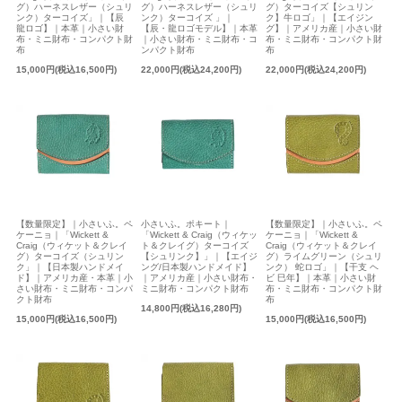
グ）ハーネスレザー（シュリ
グ）ハーネスレザー（シュリ
グ）ターコイズ【シュリン
ンク）ターコイズ」｜【辰
ンク）ターコイズ 」｜
ク】牛ロゴ」｜【エイジン
龍ロゴ】｜本革｜小さい財
【辰・龍ロゴモデル】｜本革
グ】｜アメリカ産｜小さい財
布・ミニ財布・コンパクト財
｜小さい財布・ミニ財布・コ
布・ミニ財布・コンパクト財
布
ンパクト財布
布
15,000円(税込16,500円)
22,000円(税込24,200円)
22,000円(税込24,200円)
【数量限定】｜小さいふ。ペ
小さいふ。ポキート｜
【数量限定】｜小さいふ。ペ
ケーニョ｜「Wickett &
「Wickett & Craig（ウィケッ
ケーニョ｜「Wickett &
Craig（ウィケット＆クレイ
ト＆クレイグ）ターコイズ
Craig（ウィケット＆クレイ
グ）ターコイズ（シュリン
【シュリンク】」｜【エイジ
グ）ライムグリーン（シュリ
ク」｜【日本製ハンドメイ
ング/日本製ハンドメイド】
ンク） 蛇ロゴ」｜【干支 ヘ
ド】｜アメリカ産・本革｜小
｜アメリカ産｜小さい財布・
ビ 巳年】｜本革｜小さい財
さい財布・ミニ財布・コンパ
ミニ財布・コンパクト財布
布・ミニ財布・コンパクト財
クト財布
布
14,800円(税込16,280円)
15,000円(税込16,500円)
15,000円(税込16,500円)