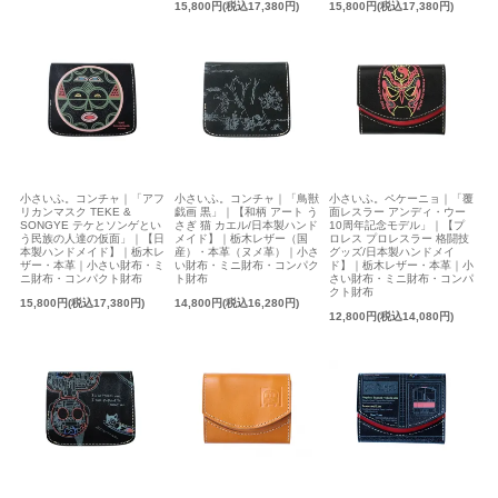
15,800円(税込17,380円)
15,800円(税込17,380円)
小さいふ。コンチャ｜「アフ
小さいふ。コンチャ｜「鳥獣
小さいふ。ペケーニョ｜「覆
リカンマスク TEKE &
戯画 黒」｜【和柄 アート う
面レスラー アンディ・ウー
SONGYE テケとソンゲとい
さぎ 猫 カエル/日本製ハンド
10周年記念モデル」｜【プ
う民族の人達の仮面」｜【日
メイド】｜栃木レザー（国
ロレス プロレスラー 格闘技
本製ハンドメイド】｜栃木レ
産）・本革（ヌメ革）｜小さ
グッズ/日本製ハンドメイ
ザー・本革｜小さい財布・ミ
い財布・ミニ財布・コンパク
ド】｜栃木レザー・本革｜小
ニ財布・コンパクト財布
ト財布
さい財布・ミニ財布・コンパ
クト財布
15,800円(税込17,380円)
14,800円(税込16,280円)
12,800円(税込14,080円)