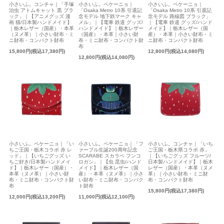
小さいふ。コンチャ｜「手塚
小さいふ。ペケーニョ｜
小さいふ。ペケーニョ｜
治虫 アトムキャット 黒 ブラ
「Osaka Metro 10系 引退記
「Osaka Metro 10系 引退記
ック」｜【アニメグッズ 漫
念モデル 地下鉄マーク キャ
念モデル 路線図 ブラック」
画 猫/日本製ハンドメイド】
メル」｜【電車 鉄道 グッズ/
｜【電車 鉄道 グッズ/ハンド
｜栃木レザー（国産）・本革
ハンドメイド】｜栃木レザー
メイド】｜栃木レザー（国
（ヌメ革）｜小さい財布・ミ
（国産）・本革｜小さい財
産）・本革｜小さい財布・ミ
ニ財布・コンパクト財布
布・ミニ財布・コンパクト財
ニ財布・コンパクト財布
布
15,800円(税込17,380円)
12,800円(税込14,080円)
12,800円(税込14,080円)
小さいふ。ペケーニョ｜「い
小さいふ。ペケーニョ｜「フ
小さいふ。コンチャ｜「いち
ちご王国・栃木コラボ 赤 レ
ァーブル生誕200周年記念
ご王国・栃木県コラボ 赤」
ッド」｜【いちごグッズ い
SCARABE スカラベ フンコ
｜【いちごグッズ フルーツ/
ちご好き/日本製ハンドメイ
ロガシ」｜【虫 昆虫/ハンド
日本製ハンドメイド】｜栃木
ド】｜栃木レザー（国産）・
メイド】｜栃木レザー（国
レザー（国産）・本革（ヌメ
本革（ヌメ革）｜小さい財
産）・本革（ヌメ革）｜小さ
革）｜小さい財布・ミニ財
布・ミニ財布・コンパクト財
い財布・ミニ財布・コンパク
布・コンパクト財布
布
ト財布
15,800円(税込17,380円)
12,000円(税込13,200円)
11,000円(税込12,100円)