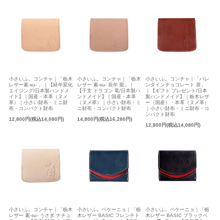
小さいふ。コンチャ｜「バレ
小さいふ。コンチャ｜「栃木
小さいふ。コンチャ｜「栃木
ンタインチョコレート 茶」
レザー素-su- 」｜【経年変化
レザー 素-su- 辰年 龍」｜
｜【ギフト プレゼント/日本
エイジング/日本製ハンドメ
【干支 ドラゴン 竜/日本製ハ
製ハンドメイド】｜栃木レザ
イド】｜国産・本革（ヌメ
ンドメイド】｜国産・本革
ー（国産）・本革（ヌメ革）
革）｜小さい財布・ミニ財
（ヌメ革）｜小さい財布・ミ
｜小さい財布・ミニ財布・コ
布・コンパクト財布
ニ財布・コンパクト財布
ンパクト財布
12,800円(税込14,080円)
14,800円(税込16,280円)
12,800円(税込14,080円)
小さいふ。コンチャ｜「栃木
小さいふ。ペケーニョ｜「栃
小さいふ。ペケーニョ｜「栃
レザー 素-su- うさぎ ナチュ
木レザー BASIC フレンチト
木レザー BASIC ブラックベ