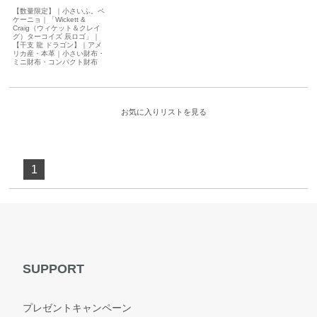
【数量限定】｜小さいふ。ペ
ケーニョ｜「Wickett &
Craig（ウィケット＆クレイ
グ）ターコイズ 辰ロゴ」｜
【干支 龍 ドラゴン】｜アメ
リカ産・本革｜小さい財布・
ミニ財布・コンパクト財布
お気に入りリストを見る
1
SUPPORT
プレゼントキャンペーン