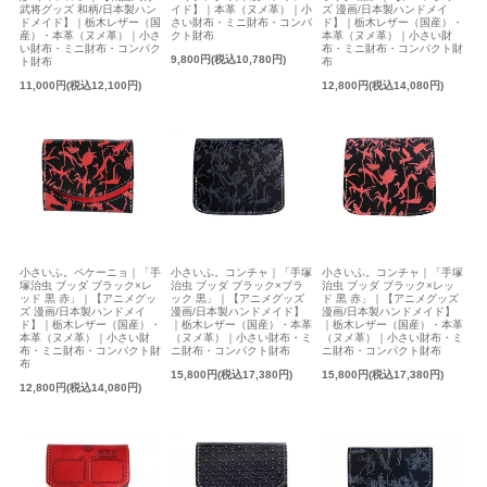
ズ 漫画/日本製ハンドメイ
武将グッズ 和柄/日本製ハン
イド】｜本革（ヌメ革）｜小
ド】｜栃木レザー（国産）・
ドメイド】｜栃木レザー（国
さい財布・ミニ財布・コンパ
本革（ヌメ革）｜小さい財
産）・本革（ヌメ革）｜小さ
クト財布
布・ミニ財布・コンパクト財
い財布・ミニ財布・コンパク
9,800円(税込10,780円)
布
ト財布
12,800円(税込14,080円)
11,000円(税込12,100円)
小さいふ。ペケーニョ｜「手
小さいふ。コンチャ｜「手塚
小さいふ。コンチャ｜「手塚
塚治虫 ブッダ ブラック×レ
治虫 ブッダ ブラック×ブラ
治虫 ブッダ ブラック×レッ
ッド 黒 赤」｜【アニメグッ
ック 黒」｜【アニメグッズ
ド 黒 赤」｜【アニメグッズ
ズ 漫画/日本製ハンドメイ
漫画/日本製ハンドメイド】
漫画/日本製ハンドメイド】
ド】｜栃木レザー（国産）・
｜栃木レザー（国産）・本革
｜栃木レザー（国産）・本革
本革（ヌメ革）｜小さい財
（ヌメ革）｜小さい財布・ミ
（ヌメ革）｜小さい財布・ミ
布・ミニ財布・コンパクト財
ニ財布・コンパクト財布
ニ財布・コンパクト財布
布
15,800円(税込17,380円)
15,800円(税込17,380円)
12,800円(税込14,080円)