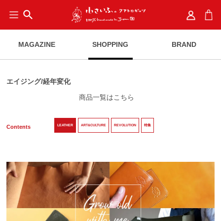
search
MAGAZINE
SHOPPING
BRAND
エイジング/経年変化
商品一覧はこちら
LEATHER
ART&CULTURE
REVOLUTION
特集
Contents