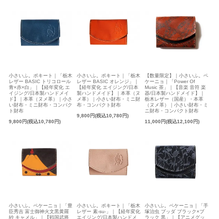
小さいふ。ポキート｜「栃木
小さいふ。ポキート｜「栃木
【数量限定】｜小さいふ。ペ
レザー BASIC トリコロール
レザー BASIC オレンジ」｜
ケーニョ｜「Power Of
青×赤×白」｜【経年変化 エ
【経年変化 エイジング/日本
Music 茶」｜【音楽 音符 楽
イジング/日本製ハンドメイ
製ハンドメイド】｜本革（ヌ
器/日本製ハンドメイド】｜
ド】｜本革（ヌメ革）｜小さ
メ革）｜小さい財布・ミニ財
栃木レザー（国産）・本革
い財布・ミニ財布・コンパク
布・コンパクト財布
（ヌメ革）｜小さい財布・ミ
ト財布
ニ財布・コンパクト財布
9,800円(税込10,780円)
9,800円(税込10,780円)
11,000円(税込12,100円)
小さいふ。ペケーニョ｜「手
小さいふ。ペケーニョ｜「豊
小さいふ。ポキート｜「栃木
塚治虫 ブッダ ブラック×ブ
臣秀吉 富士御神火文黒黄羅
レザー 素-su-」｜【経年変化
ラック 黒」｜【アニメグッ
紗 キャメル」｜【戦国武将
エイジング/日本製ハンドメ