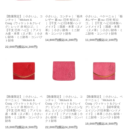
【数量限定】｜小さいふ。コ
小さいふ。コンチャ｜「栃木
小さいふ。ペケーニョ｜「栃
ンチャ｜「Wickett &
レザー 素-su- 巳年 蛇ロゴ」
木レザー 素-su- 巳年 蛇ロ
Craig（ウィケット＆クレイ
｜【干支 ヘビ/日本製ハンド
ゴ」｜【干支 ヘビ/日本製ハ
グ）レッド 赤 蛇ロゴ」｜
メイド】｜国産・本革（ヌメ
ンドメイド】｜国産・本革
【干支 巳年 ヘビ】｜アメリ
革）｜小さい財布・ミニ財
（ヌメ革）｜小さい財布・ミ
カ産・本革（ヌメ革）｜小さ
布・コンパクト財布
ニ財布・コンパクト財布
い財布・ミニ財布・コンパク
14,800円(税込16,280円)
11,000円(税込12,100円)
ト財布
22,000円(税込24,200円)
【数量限定】｜小さいふ。ペ
【数量限定】｜小さいふ。コ
【数量限定】｜小さいふ。ペ
ケーニョ｜「Wickett &
ンチャ｜「Wickett &
ケーニョ｜「Wickett &
Craig（ウィケット＆クレイ
Craig（ウィケット＆クレイ
Craig（ウィケット＆クレイ
グ）レッド 赤 蛇ロゴ」｜
グ）ピンク」｜【タンニンな
グ）ピンク」｜【経年変化
【干支 巳年 蛇】｜アメリカ
めし エイジング/日本製ハン
エイジング/日本製ハンドメ
産・本革（ヌメ革）｜小さい
ドメイド】｜アメリカ産｜小
イド】｜本革｜小さい財布・
財布・ミニ財布・コンパクト
さい財布・ミニ財布・コンパ
ミニ財布・コンパクト財布
財布
クト財布
15,000円(税込16,500円)
15,000円(税込16,500円)
22,000円(税込24,200円)