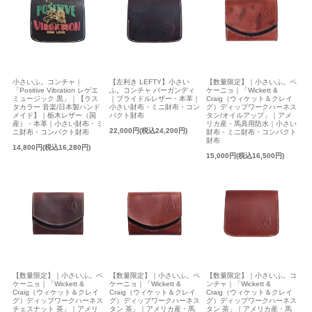
小さいふ。コンチャ｜
【左利き LEFTY】小さい
【数量限定】｜小さいふ。ペ
「Positive Vibration レゲエ
ふ。コンチャ バーガンディ
ケーニョ｜「Wickett &
ミュージック 黒」｜【ラス
｜ブライドルレザー・本革｜
Craig（ウィケット＆クレイ
タカラー 音楽/日本製ハンド
小さい財布・ミニ財布・コン
グ）ディップワークハーネス
メイド】｜栃木レザー（国
パクト財布
タン/オイルアップ」｜アメ
産）・本革｜小さい財布・ミ
リカ産・馬具用防水｜小さい
22,000円(税込24,200円)
ニ財布・コンパクト財布
財布・ミニ財布・コンパクト
財布
14,800円(税込16,280円)
15,000円(税込16,500円)
【数量限定】｜小さいふ。ペ
【数量限定】｜小さいふ。ペ
【数量限定】｜小さいふ。コ
ケーニョ｜「Wickett &
ケーニョ｜「Wickett &
ンチャ｜「Wickett &
Craig（ウィケット＆クレイ
Craig（ウィケット＆クレイ
Craig（ウィケット＆クレイ
グ）ディップワークハーネス
グ）ディップワークハーネス
グ）ディップワークハーネス
チェスナット 茶」｜アメリ
タン 茶」｜アメリカ産・馬
タン 茶」｜アメリカ産・馬