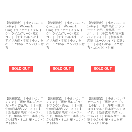
【数量限定】｜小さいふ。コ
【数量限定】｜小さいふ。コ
【数量限定】｜小さいふ。ペ
ンチャ｜「馬侍 馬ロゴ グレ
ンチャ｜「Wickett &
ケーニョ｜「Wickett &
ージュ 芦毛（総馬革モデ
Craig（ウィケット＆クレイ
Craig（ウィケット＆クレイ
ル）」｜【干支 午年/日本製
グ）ライムグリーン 蛇ロ
グ）ライムグリーン 蛇ロ
ハンドメイド】｜新喜皮革
ゴ」｜【干支 巳年 ヘビ】｜
ゴ」｜【干支 巳年 蛇】｜ア
馬革（ホースハイド）姫路レ
アメリカ産・本革｜小さい財
メリカ産・本革｜小さい財
ザー｜小さい財布・ミニ財
布・ミニ財布・コンパクト財
布・ミニ財布・コンパクト財
布・コンパクト財布
布
布
SOLD OUT
SOLD OUT
SOLD OUT
【数量限定】｜小さいふ。コ
【数量限定】｜小さいふ。コ
【数量限定】｜小さいふ。ペ
ンチャ｜「馬侍 馬ロゴ バー
ンチャ｜「馬侍 馬ロゴ ライ
ケーニョ｜「馬侍 メープル
ガンディ 赤兎馬」｜【干支
トブラウン 栗毛」｜【干支
（月毛）」｜【午年 干支 馬
午年/日本製ハンドメイド】
午年/日本製ハンドメイド】
ロゴモデル／日本製ハンドメ
｜新喜皮革 馬革（ホースハ
｜新喜皮革 馬革（ホースハ
イド】｜新喜皮革 馬革（ホ
イド）姫路レザー・本革｜小
イド）姫路レザー・本革｜小
ースハイド）姫路レザー・本
さい財布・ミニ財布・コンパ
さい財布・ミニ財布・コンパ
革｜小さい財布・ミニ財布・
クト財布
クト財布
コンパクト財布