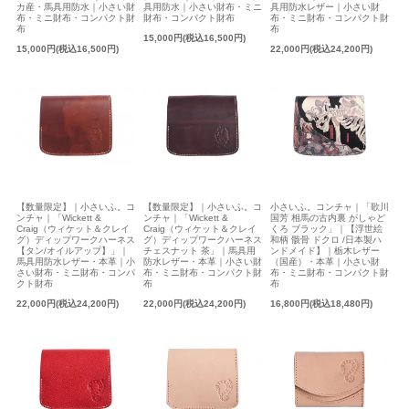
カ産・馬具用防水｜小さい財
具用防水｜小さい財布・ミニ
具用防水レザー｜小さい財
布・ミニ財布・コンパクト財
財布・コンパクト財布
布・ミニ財布・コンパクト財
布
布
15,000円(税込16,500円)
15,000円(税込16,500円)
22,000円(税込24,200円)
【数量限定】｜小さいふ。コ
【数量限定】｜小さいふ。コ
小さいふ。コンチャ｜「歌川
ンチャ｜「Wickett &
ンチャ｜「Wickett &
国芳 相馬の古内裏 がしゃど
Craig（ウィケット＆クレイ
Craig（ウィケット＆クレイ
くろ ブラック」｜【浮世絵
グ）ディップワークハーネス
グ）ディップワークハーネス
和柄 骸骨 ドクロ /日本製ハ
【タン/オイルアップ】」｜
チェスナット 茶」｜馬具用
ンドメイド】｜栃木レザー
馬具用防水レザー・本革｜小
防水レザー・本革｜小さい財
（国産）・本革｜小さい財
さい財布・ミニ財布・コンパ
布・ミニ財布・コンパクト財
布・ミニ財布・コンパクト財
クト財布
布
布
22,000円(税込24,200円)
22,000円(税込24,200円)
16,800円(税込18,480円)