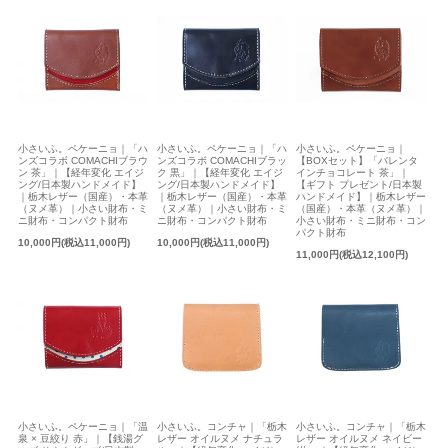
小さいふ。ペケーニョ｜「ハ
小さいふ。ペケーニョ｜「ハ
小さいふ。ペケーニョ｜
ンズコラボ COMACHIブラウ
ンズコラボ COMACHIブラッ
【BOXセット】「バレンタ
ン 茶」｜【経年変化 エイジ
ク 黒」｜【経年変化 エイジ
インチョコレート 茶」｜
ング/日本製ハンドメイド】
ング/日本製ハンドメイド】
【ギフト プレゼント/日本製
｜栃木レザー（国産）・本革
｜栃木レザー（国産）・本革
ハンドメイド】｜栃木レザー
（ヌメ革）｜小さい財布・ミ
（ヌメ革）｜小さい財布・ミ
（国産）・本革（ヌメ革）｜
ニ財布・コンパクト財布
ニ財布・コンパクト財布
小さい財布・ミニ財布・コン
パクト財布
10,000円(税込11,000円)
10,000円(税込11,000円)
11,000円(税込12,100円)
小さいふ。ペケーニョ｜「温
小さいふ。コンチャ｜「栃木
小さいふ。コンチャ｜「栃木
泉 × 豆絞り 赤」｜【銭湯グ
レザー オイルヌメ ナチュラ
レザー オイルヌメ ネイビー