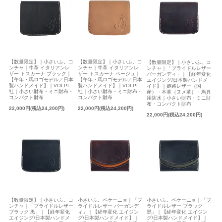
【数量限定】｜小さいふ。コ
【数量限定】｜小さいふ。コ
【数量限定】｜小さいふ。コ
ンチャ｜牛革 イタリアンレ
ンチャ｜牛革 イタリアンレ
ンチャ｜「ブライドルレザー
ザー トスカーナ ブラック｜
ザー トスカーナ ベージュ｜
バーガンディ」｜【経年変化
【午年・馬ロゴモデル／日本
【午年・馬ロゴモデル／日本
エイジング/日本製ハンドメ
製ハンドメイド】｜VOLPI
製ハンドメイド】｜VOLPI
イド】｜姫路レザー（国
社｜小さい財布・ミニ財布・
社｜小さい財布・ミニ財布・
産）・本革（ヌメ革）・馬具
コンパクト財布
コンパクト財布
用防水｜小さい財布・ミニ財
布・コンパクト財布
22,000円(税込24,200円)
22,000円(税込24,200円)
22,000円(税込24,200円)
【数量限定】｜小さいふ。コ
小さいふ。ペケーニョ｜「ブ
小さいふ。ペケーニョ｜「ブ
ンチャ｜「ブライドルレザー
ライドルレザー バーガンデ
ライドルレザー ブラック
ブラック 黒」｜【経年変化
ィ」｜【経年変化 エイジン
黒」｜【経年変化 エイジン
エイジング/日本製ハンドメ
グ/日本製ハンドメイド】｜
グ/日本製ハンドメイド】｜