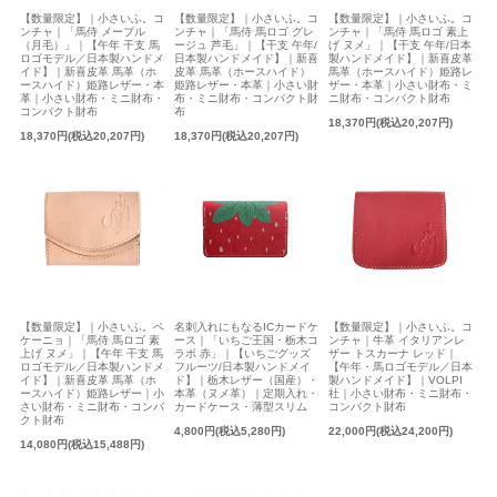
【数量限定】｜小さいふ。コ
【数量限定】｜小さいふ。コ
【数量限定】｜小さいふ。コ
ンチャ｜「馬侍 メープル
ンチャ｜「馬侍 馬ロゴ グレ
ンチャ｜「馬侍 馬ロゴ 素上
（月毛）」｜【午年 干支 馬
ージュ 芦毛」｜【干支 午年/
げ ヌメ」｜【干支 午年/日本
ロゴモデル／日本製ハンドメ
日本製ハンドメイド】｜新喜
製ハンドメイド】｜新喜皮革
イド】｜新喜皮革 馬革（ホ
皮革 馬革（ホースハイド）
馬革（ホースハイド）姫路レ
ースハイド）姫路レザー・本
姫路レザー・本革｜小さい財
ザー・本革｜小さい財布・ミ
革｜小さい財布・ミニ財布・
布・ミニ財布・コンパクト財
ニ財布・コンパクト財布
コンパクト財布
布
18,370円(税込20,207円)
18,370円(税込20,207円)
18,370円(税込20,207円)
【数量限定】｜小さいふ。ペ
名刺入れにもなるICカードケ
【数量限定】｜小さいふ。コ
ケーニョ｜「馬侍 馬ロゴ 素
ース｜「いちご王国・栃木コ
ンチャ｜牛革 イタリアンレ
上げ ヌメ」｜【午年 干支 馬
ラボ 赤」｜【いちごグッズ
ザー トスカーナ レッド｜
ロゴモデル／日本製ハンドメ
フルーツ/日本製ハンドメイ
【午年・馬ロゴモデル／日本
イド】｜新喜皮革 馬革（ホ
ド】｜栃木レザー（国産）・
製ハンドメイド】｜VOLPI
ースハイド）姫路レザー｜小
本革（ヌメ革）｜定期入れ・
社｜小さい財布・ミニ財布・
さい財布・ミニ財布・コンパ
カードケース・薄型スリム
コンパクト財布
クト財布
4,800円(税込5,280円)
22,000円(税込24,200円)
14,080円(税込15,488円)