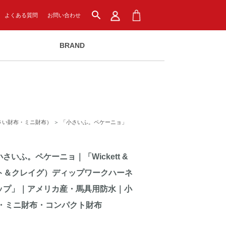
search
よくある質問
お問い合わせ
BRAND
さい財布・ミニ財布）
＞
「小さいふ。ペケーニョ」
いふ。ペケーニョ｜「Wickett &
ケット＆クレイグ）ディップワークハーネ
アップ」｜アメリカ産・馬具用防水｜小
・ミニ財布・コンパクト財布