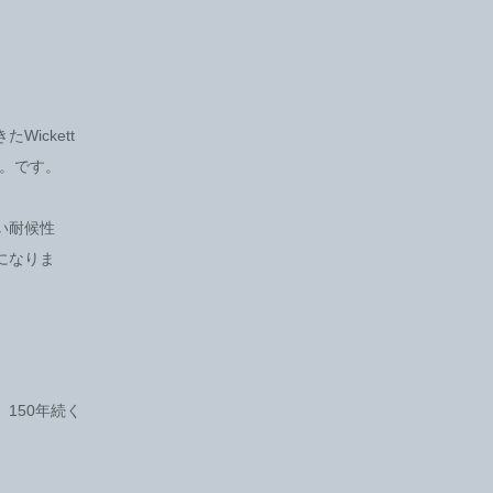
ickett
ふ。です。
い耐候性
になりま
150年続く