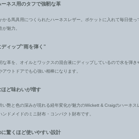
ハーネス用のタフで強靭な革
かかる馬具用につくられたハーネスレザー。ポケットに入れて毎日使っ
性が魅力。
ディップ”雨を弾く”
靭な革を、オイルとワックスの混合液にディップしているので水を弾き
やアウトドアでも心強い相棒になります。
むほど味わいが増す
い艶と色の深みが現れる経年変化が魅力のWickett & Craigのハーネ
ハンドメイドのミニ財布・コンパクト財布です。
のに驚くほど使いやすい設計