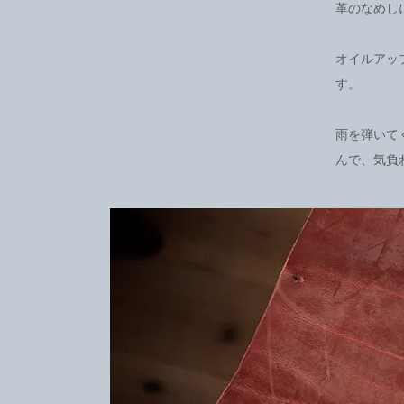
革のなめし
オイルアッ
す。
雨を弾いて
んで、気負