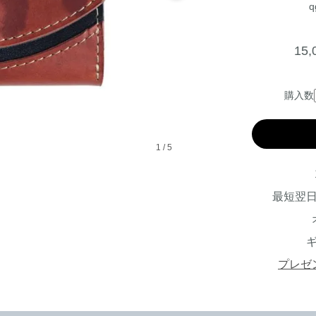
q
15
購入数
1
/
5
最短翌
プレゼ