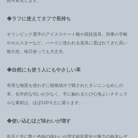
経年変化します。
◆ラフに使えてタフで長持ち
オリンピック選手のアイススケート靴や競技器具、刑事の手帳
やホルスターなど、ハードに使われる道具に選ばれてきた高い
耐久性。毎日使っても大丈夫。
◆自然にも使う人にもやさしい革
有害な物質を使わずに植物成分で鞣されたタンニンなめしの
革。化学的な匂いが少なく、手に触れるたび心地よいナチュラ
ルな素材は、ほぼ100％土に還ります。
◆使い込むほど味わいが増す
年月と共に艶と色味の味わいが増す経年変化が魅力の栃木レザ