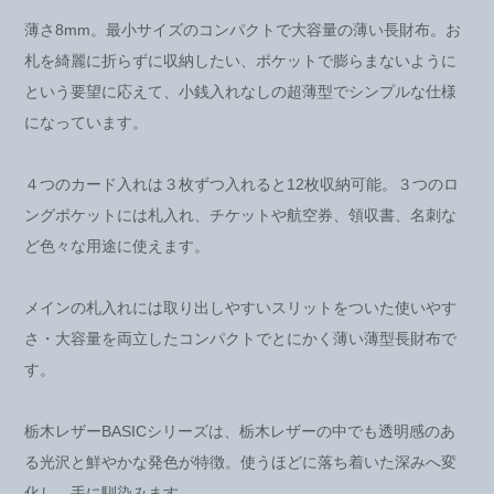
薄さ8mm。最小サイズのコンパクトで大容量の薄い長財布。お
札を綺麗に折らずに収納したい、ポケットで膨らまないように
という要望に応えて、小銭入れなしの超薄型でシンプルな仕様
になっています。
４つのカード入れは３枚ずつ入れると12枚収納可能。３つのロ
ングポケットには札入れ、チケットや航空券、領収書、名刺な
ど色々な用途に使えます。
メインの札入れには取り出しやすいスリットをついた使いやす
さ・大容量を両立したコンパクトでとにかく薄い薄型長財布で
す。
栃木レザーBASICシリーズは、栃木レザーの中でも透明感のあ
る光沢と鮮やかな発色が特徴。使うほどに落ち着いた深みへ変
化し、手に馴染みます。