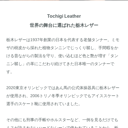
Tochigi Leather
世界の舞台に選ばれた栃木レザー
栃木レザーは1937年創業の日本を代表する老舗タンナー。ミモ
ザの樹皮から採れた植物タンニンでじっくり鞣し、手間暇をか
ける昔ながらの製法を守り、使い込むほど色と艶が増す「タン
ニン鞣し」の革にこだわり続けてきた日本唯一のタンナーで
す。
2020東京オリンピックではあん馬の公式体操器具に栃木レザー
が使用され、2006トリノ冬季オリンピックでもアイススケート
選手のスケート靴に使用されていました。
その他にも刑事の手帳やホルスターなど、一例を見るだけでも
ミスが許されないハードなシーンで使われていることから、栃