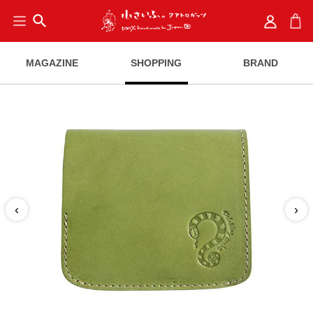
search
MAGAZINE
SHOPPING
BRAND
‹
›