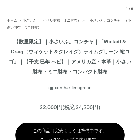
1
/
6
ホーム
＞
小さいふ。（小さい財布・ミニ財布）
＞
「小さいふ。コンチャ」（小
さい財布・ミニ財布）
【数量限定】｜小さいふ。コンチャ｜「Wickett &
Craig（ウィケット＆クレイグ）ライムグリーン 蛇ロ
ゴ」｜【干支 巳年 ヘビ】｜アメリカ産・本革｜小さい
財布・ミニ財布・コンパクト財布
qg-con-har-limegreen
22,000円(税込24,200円)
この商品は完売もしくは準備中です。
クリックでトップに戻ります。