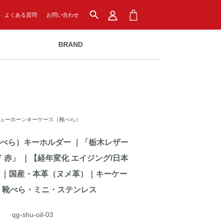
search
よくある質問
お問い合わせ
BRAND
ューホーンキーケース（靴べら）
べら）キーホルダー ｜「栃木レザー
 赤」 ｜【経年変化 エイジング/日本
】｜国産・本革（ヌメ革）｜キーケー
 靴べら・ミニ・ステンレス
qg-shu-oil-03