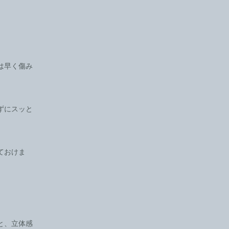
は早く傷み
ずにスッと
ておけま
と、立体感