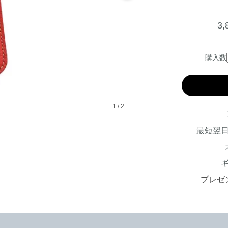
3
購入数
1
/
2
最短翌
プレゼ