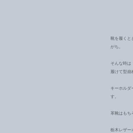
靴を履くと
がち。
そんな時は
履けて型崩
キーホルダ
す。
革靴はもち
栃木レザー