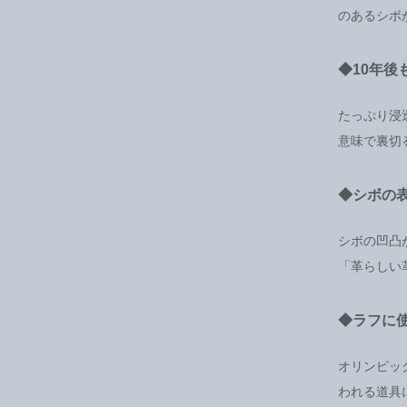
のあるシボ
◆10年
たっぷり浸
意味で裏切
◆シボの
シボの凹凸
「革らしい
◆ラフに
オリンピッ
われる道具