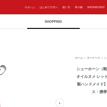
小さいふ
はじめての方へ
使い方
革小物
SHOP&EVENT
SHOPPING
ホーム
＞
キーケース
＞
シ
シューホーン（靴
オイルヌメ レッド
製ハンドメイド
ス・携帯
›