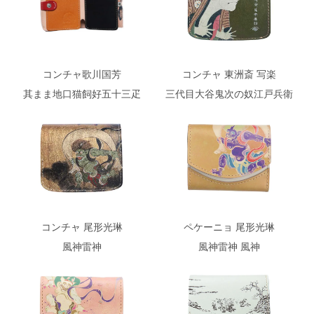
コンチャ 東洲斎 写楽
コンチャ歌川国芳
三代目大谷鬼次の奴江戸兵衛
其まま地口猫飼好五十三疋
コンチャ 尾形光琳
ペケーニョ 尾形光琳
風神雷神
風神雷神 風神