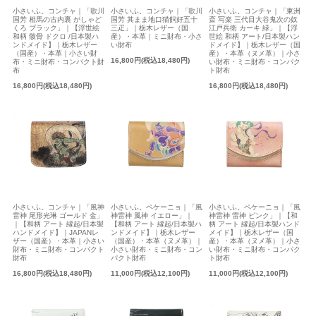
小さいふ。コンチャ｜「歌川
小さいふ。コンチャ｜「歌川
小さいふ。コンチャ｜「東洲
国芳 相馬の古内裏 がしゃど
国芳 其まま地口猫飼好五十
斎 写楽 三代目大谷鬼次の奴
くろ ブラック」｜【浮世絵
三疋」｜栃木レザー（国
江戸兵衛 カーキ 緑」｜【浮
和柄 骸骨 ドクロ /日本製ハ
産）・本革｜ミニ財布・小さ
世絵 和柄 アート/日本製ハン
ンドメイド】｜栃木レザー
い財布
ドメイド】｜栃木レザー（国
（国産）・本革｜小さい財
産）・本革（ヌメ革）｜小さ
16,800円(税込18,480円)
布・ミニ財布・コンパクト財
い財布・ミニ財布・コンパク
布
ト財布
16,800円(税込18,480円)
16,800円(税込18,480円)
小さいふ。コンチャ｜「風神
小さいふ。ペケーニョ｜「風
小さいふ。ペケーニョ｜「風
雷神 尾形光琳 ゴールド 金」
神雷神 風神 イエロー」｜
神雷神 雷神 ピンク」｜【和
｜【和柄 アート 縁起/日本製
【和柄 アート 縁起/日本製ハ
柄 アート 縁起/日本製ハンド
ハンドメイド】｜JAPANレ
ンドメイド】｜栃木レザー
メイド】｜栃木レザー（国
ザー（国産）・本革｜小さい
（国産）・本革（ヌメ革）｜
産）・本革（ヌメ革）｜小さ
財布・ミニ財布・コンパクト
小さい財布・ミニ財布・コン
い財布・ミニ財布・コンパク
財布
パクト財布
ト財布
16,800円(税込18,480円)
11,000円(税込12,100円)
11,000円(税込12,100円)