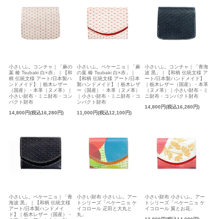
小さいふ。コンチャ｜「麻の
小さいふ。ペケーニョ｜「麻
小さいふ。コンチャ｜「青海
葉 椿 Tsubaki 白×赤」｜【和
の葉 椿 Tsubaki 白×赤」｜
波 黒」｜【和柄 伝統文様 ア
柄 伝統文様 アート/日本製ハ
【和柄 伝統文様 アート/日本
ート/日本製ハンドメイド】
ンドメイド】｜栃木レザー
製ハンドメイド】｜栃木レザ
｜栃木レザー（国産）・本革
（国産）・本革（ヌメ革）｜
ー（国産）・本革（ヌメ革）
（ヌメ革）｜小さい財布・ミ
小さい財布・ミニ財布・コン
｜小さい財布・ミニ財布・コ
ニ財布・コンパクト財布
パクト財布
ンパクト財布
14,800円(税込16,280円)
14,800円(税込16,280円)
11,000円(税込12,100円)
小さいふ。ペケーニョ｜「青
小さい財布 小さいふ。アー
小さい財布 小さいふ。アー
海波 黒」｜【和柄 伝統文様
トシリーズ「ペケーニョ ケ
トシリーズ「ペケーニョ ケ
アート/日本製ハンドメイ
イコロール 疋田と大丸と
イコロール 翼とお花」
ド】｜栃木レザー（国産）・
丸」