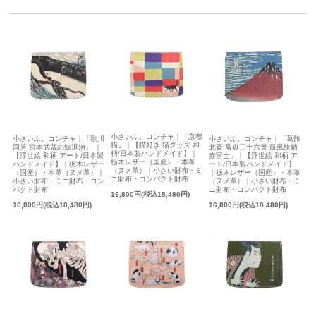
小さいふ。コンチャ｜「京都
小さいふ。コンチャ｜「葛飾
小さいふ。コンチャ｜「歌川
猫」｜【猫好き 猫グッズ 和
北斎 富嶽三十六景 凱風快晴
国芳 宮本武蔵の鯨退治」 ｜
柄/日本製ハンドメイド】｜
赤富士」｜【浮世絵 和柄 ア
【浮世絵 和柄 アート/日本製
栃木レザー（国産）・本革
ート/日本製ハンドメイド】
ハンドメイド】｜栃木レザー
（ヌメ革）｜小さい財布・ミ
｜栃木レザー（国産）・本革
（国産）・本革（ヌメ革）｜
ニ財布・コンパクト財布
（ヌメ革）｜小さい財布・ミ
小さい財布・ミニ財布・コン
ニ財布・コンパクト財布
パクト財布
16,800円(税込18,480円)
16,800円(税込18,480円)
16,800円(税込18,480円)