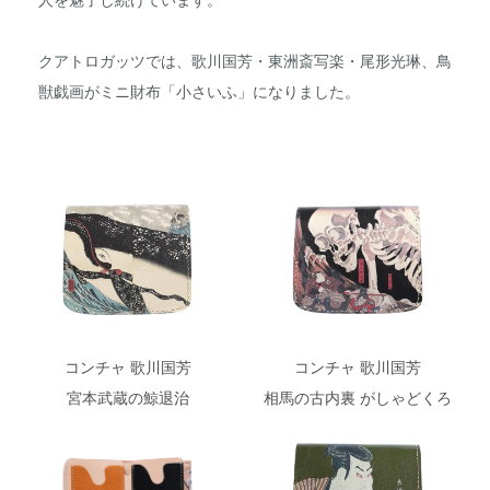
人を魅了し続けています。
クアトロガッツでは、歌川国芳・東洲斎写楽・尾形光琳、鳥
獣戯画がミニ財布「小さいふ」になりました。
コンチャ 歌川国芳
コンチャ 歌川国芳
宮本武蔵の鯨退治
相馬の古内裏 がしゃどくろ