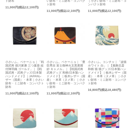
ト財布
い財布・ミニ財布・コンパク
｜小さい財布・ミニ財布・コ
ト財布
ンパクト財布
11,000円(税込12,100円)
11,000円(税込12,100円)
11,000円(税込12,100円)
小さいふ。ペケーニョ｜「戦
小さいふ。ペケーニョ｜「豊
小さいふ。コンチャ｜「波猫
国武将 徳川家康 三つ葉葵 紋
臣秀吉 富士御神火文黒黄羅
ホワイト 白」｜【葛飾北斎
付陣羽織 ゴールド」｜【戦
紗 キャメル」｜【戦国武将
和柄 猫 猫グッズ/日本製ハン
国武将・武将グッズ/日本製
武将グッズ 和柄/日本製ハン
ドメイド】｜栃木レザー（国
ハンドメイド】｜JAPANレ
ドメイド】｜栃木レザー（国
産）・本革（ヌメ革）｜小さ
ザー（国産）・本革｜小さい
産）・本革（ヌメ革）｜小さ
い財布・ミニ財布・コンパク
財布・ミニ財布・コンパクト
い財布・ミニ財布・コンパク
ト財布
財布
ト財布
16,800円(税込18,480円)
11,000円(税込12,100円)
11,000円(税込12,100円)