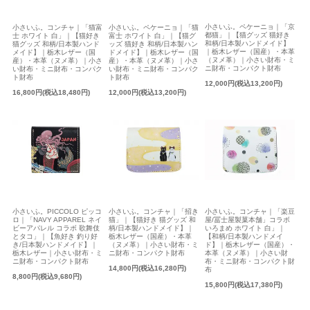
小さいふ。ペケーニョ｜「京
小さいふ。コンチャ｜「猫富
小さいふ。ペケーニョ｜「猫
都猫」｜【猫グッズ 猫好き
士 ホワイト 白」｜【猫好き
富士 ホワイト 白」｜【猫グ
和柄/日本製ハンドメイド】
猫グッズ 和柄/日本製ハンド
ッズ 猫好き 和柄/日本製ハン
｜栃木レザー（国産）・本革
メイド】｜栃木レザー（国
ドメイド】｜栃木レザー（国
（ヌメ革）｜小さい財布・ミ
産）・本革（ヌメ革）｜小さ
産）・本革（ヌメ革）｜小さ
ニ財布・コンパクト財布
い財布・ミニ財布・コンパク
い財布・ミニ財布・コンパク
ト財布
ト財布
12,000円(税込13,200円)
16,800円(税込18,480円)
12,000円(税込13,200円)
小さいふ。PICCOLO ピッコ
小さいふ。コンチャ｜「招き
小さいふ。コンチャ｜「楽豆
ロ｜「NAVY APPAREL ネイ
猫」｜【猫好き 猫グッズ 和
屋/冨士屋製菓本舗」コラボ
ビーアパレル コラボ 歌舞伎
柄/日本製ハンドメイド】｜
いろまめ ホワイト 白」｜
とタコ」｜【魚好き 釣り好
栃木レザー（国産）・本革
【和柄/日本製ハンドメイ
き/日本製ハンドメイド】｜
（ヌメ革）｜小さい財布・ミ
ド】｜栃木レザー（国産）・
栃木レザー｜小さい財布・ミ
ニ財布・コンパクト財布
本革（ヌメ革）｜小さい財
ニ財布・コンパクト財布
布・ミニ財布・コンパクト財
14,800円(税込16,280円)
布
8,800円(税込9,680円)
15,800円(税込17,380円)