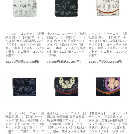
小さいふ。コンチャ｜「鳥獣
小さいふ。コンチャ｜「鳥獣
小さいふ。ペケーニョ｜「鳥
戯画 白」｜【和柄 アート う
戯画 黒」｜【和柄 アート う
獣戯画 白」｜【和柄 アート
さぎ 猫 カエル/日本製ハンド
さぎ 猫 カエル/日本製ハンド
うさぎ 猫 カエル/日本製ハン
メイド】｜栃木レザー（国
メイド】｜栃木レザー（国
ドメイド】｜栃木レザー（国
産）・本革（ヌメ革）｜小さ
産）・本革（ヌメ革）｜小さ
産）・本革（ヌメ革）｜小さ
い財布・ミニ財布・コンパク
い財布・ミニ財布・コンパク
い財布・ミニ財布・コンパク
ト財布
ト財布
ト財布
14,800円(税込16,280円)
14,800円(税込16,280円)
11,000円(税込12,100円)
小さいふ。ペケーニョ｜「鳥
小さいふ。ペケーニョ｜「戦
【数量限定】｜小さいふ。ペ
獣戯画 黒」｜【和柄 アート
国武将 織田信長 揚羽蝶紋黒
ケーニョ｜「戦国武将 徳川
うさぎ 猫 カエル/日本製ハン
鳥毛陣羽織 ブラック」｜
家康 三つ葉葵 紋付陣羽織 ブ
ドメイド】｜栃木レザー（国
【戦国武将・武将グッズ/日
ラック×紫 パープル」｜【戦
産）・本革（ヌメ革）｜小さ
本製ハンドメイド】｜栃木レ
国武将・武将グッズ/日本製
い財布・ミニ財布・コンパク
ザー国産・本革ヌメ革｜小さ
ハンドメイド】｜栃木レザー