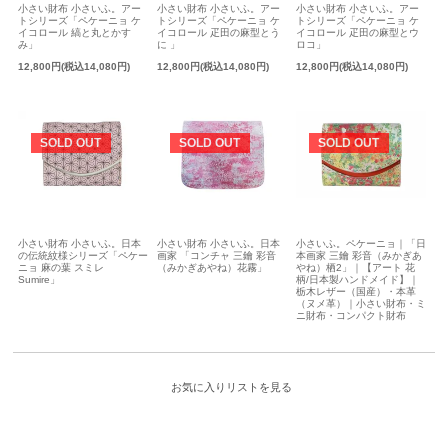
小さい財布 小さいふ。アー
小さい財布 小さいふ。アー
小さい財布 小さいふ。アー
トシリーズ「ペケーニョ ケ
トシリーズ「ペケーニョ ケ
トシリーズ「ペケーニョ ケ
イコロール 縞と丸とかす
イコロール 疋田の麻型とう
イコロール 疋田の麻型とウ
み」
に 」
ロコ」
12,800円(税込14,080円)
12,800円(税込14,080円)
12,800円(税込14,080円)
SOLD OUT
SOLD OUT
SOLD OUT
小さい財布 小さいふ。日本
小さい財布 小さいふ。日本
小さいふ。ペケーニョ｜「日
の伝統紋様シリーズ「ペケー
画家 「コンチャ 三鑰 彩音
本画家 三鑰 彩音（みかぎあ
ニョ 麻の葉 スミレ
（みかぎあやね）花霧」
やね）栖2」｜【アート 花
Sumire」
柄/日本製ハンドメイド】｜
栃木レザー（国産）・本革
（ヌメ革）｜小さい財布・ミ
ニ財布・コンパクト財布
お気に入りリストを見る