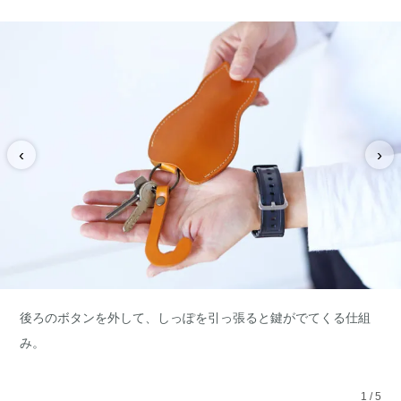
‹
›
後ろのボタンを外して、しっぽを引っ張ると鍵がでてくる仕組
み。
1
/
5