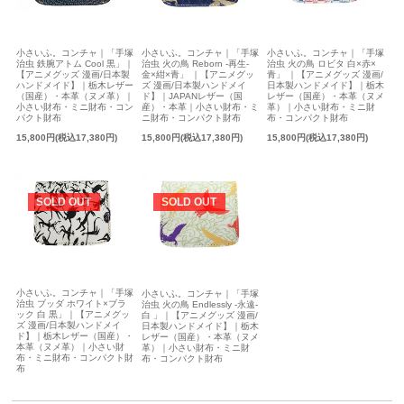
小さいふ。コンチャ｜「手塚
小さいふ。コンチャ｜「手塚
小さいふ。コンチャ｜「手塚
治虫 鉄腕アトム Cool 黒」｜
治虫 火の鳥 Reborn -再生-
治虫 火の鳥 ロビタ 白×赤×
【アニメグッズ 漫画/日本製
金×紺×青」 ｜【アニメグッ
青」 ｜【アニメグッズ 漫画/
ハンドメイド】｜栃木レザー
ズ 漫画/日本製ハンドメイ
日本製ハンドメイド】｜栃木
（国産）・本革（ヌメ革）｜
ド】｜JAPANレザー（国
レザー（国産）・本革（ヌメ
小さい財布・ミニ財布・コン
産）・本革｜小さい財布・ミ
革）｜小さい財布・ミニ財
パクト財布
ニ財布・コンパクト財布
布・コンパクト財布
15,800円(税込17,380円)
15,800円(税込17,380円)
15,800円(税込17,380円)
SOLD OUT
SOLD OUT
小さいふ。コンチャ｜「手塚
小さいふ。コンチャ｜「手塚
治虫 ブッダ ホワイト×ブラ
治虫 火の鳥 Endlessly -永遠-
ック 白 黒」｜【アニメグッ
白 」｜【アニメグッズ 漫画/
ズ 漫画/日本製ハンドメイ
日本製ハンドメイド】｜栃木
ド】｜栃木レザー（国産）・
レザー（国産）・本革（ヌメ
本革（ヌメ革）｜小さい財
革）｜小さい財布・ミニ財
布・ミニ財布・コンパクト財
布・コンパクト財布
布