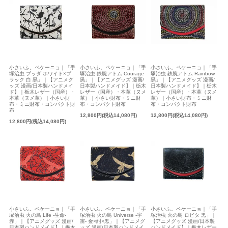
小さいふ。ペケーニョ｜「手
小さいふ。ペケーニョ｜「手
小さいふ。ペケーニョ｜「手
塚治虫 ブッダ ホワイト×ブ
塚治虫 鉄腕アトム Courage
塚治虫 鉄腕アトム Rainbow
ラック 白 黒」｜【アニメグ
黒」｜【アニメグッズ 漫画/
黒」｜【アニメグッズ 漫画/
ッズ 漫画/日本製ハンドメイ
日本製ハンドメイド】｜栃木
日本製ハンドメイド】｜栃木
ド】｜栃木レザー（国産）・
レザー（国産）・本革（ヌメ
レザー（国産）・本革（ヌメ
本革（ヌメ革）｜小さい財
革）｜小さい財布・ミニ財
革）｜小さい財布・ミニ財
布・ミニ財布・コンパクト財
布・コンパクト財布
布・コンパクト財布
布
12,800円(税込14,080円)
12,800円(税込14,080円)
12,800円(税込14,080円)
小さいふ。ペケーニョ｜「手
小さいふ。ペケーニョ｜「手
小さいふ。ペケーニョ｜「手
塚治虫 火の鳥 Life -生命-
塚治虫 火の鳥 Universe -宇
塚治虫 火の鳥 ロビタ 黒」｜
赤」｜【アニメグッズ 漫画/
宙- 金×紺×黒」｜【アニメグ
【アニメグッズ 漫画/日本製
日本製ハンドメイド】｜栃木
ッズ 漫画/日本製ハンドメイ
ハンドメイド】｜栃木レザー