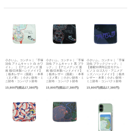
小さいふ。コンチャ｜「手塚
小さいふ。コンチャ｜「手塚
小さいふ。コンチャ｜「手塚
治虫 アトムキャット 白 ホワ
治虫 アトムキャット 黒 ブラ
治虫 ブラックジャック」｜
イト」 ｜【アニメグッズ 漫
ック」｜【アニメグッズ 漫
【連載50周年記念モデル・
画 猫/日本製ハンドメイド】
画 猫/日本製ハンドメイド】
ピノコ ロゴ入り・アニメグ
｜栃木レザー（国産）・本革
｜栃木レザー（国産）・本革
ッズ／ハンドメイド】｜栃木
（ヌメ革）｜小さい財布・ミ
（ヌメ革）｜小さい財布・ミ
レザー・本革｜小さい財布・
ニ財布・コンパクト財布
ニ財布・コンパクト財布
ミニ財布・コンパクト財布
15,800円(税込17,380円)
15,800円(税込17,380円)
15,800円(税込17,380円)