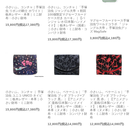
小さいふ。コンチャ｜「手塚
小さいふ。コンチャ｜手塚治
治虫 ジャングル大帝 ＋初回
虫 リボンの騎士 ホワイト｜
100個限定マグセーフカード
栃木レザー・本革｜ミニ財
ケース付き カーキ」｜【パ
布・小さい財布
マグセーフカードケース手塚
ンジャ レオ/日本製ハンドメ
治虫ワールドコラボ 『 ジャ
15,800円(税込17,380円)
イド】｜栃木レザー（国産）
ングル大帝 』手塚治虫グッ
｜小さい財布・ミニ財布・コ
ズ MagSafe
ンパクト財布
3,800円(税込4,180円)
15,800円(税込17,380円)
小さいふ。コンチャ ｜ 手塚
小さいふ。ペケーニョ｜「手
小さいふ。ペケーニョ｜「手
治虫 ユニコ UNICO ネイビ
塚治虫 ブッダ ブラック×ブ
塚治虫 ブッダ ブラック×レ
ー ｜栃木レザー・本革｜小
ラック 黒」｜【アニメグッ
ッド 黒 赤」｜【アニメグッ
さい財布・ミニ財布
ズ 漫画/日本製ハンドメイ
ズ 漫画/日本製ハンドメイ
ド】｜栃木レザー（国産）・
ド】｜栃木レザー（国産）・
15,800円(税込17,380円)
本革（ヌメ革）｜小さい財
本革（ヌメ革）｜小さい財
布・ミニ財布・コンパクト財
布・ミニ財布・コンパクト財
布
布
12,800円(税込14,080円)
12,800円(税込14,080円)