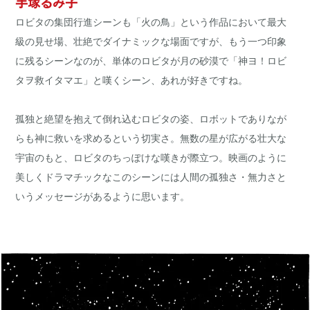
手塚るみ子
ロビタの集団行進シーンも「火の鳥」という作品において最大
級の見せ場、壮絶でダイナミックな場面ですが、もう一つ印象
に残るシーンなのが、単体のロビタが月の砂漠で「神ヨ！ロビ
タヲ救イタマエ」と嘆くシーン、あれが好きですね。
孤独と絶望を抱えて倒れ込むロビタの姿、ロボットでありなが
らも神に救いを求めるという切実さ。無数の星が広がる壮大な
宇宙のもと、ロビタのちっぽけな嘆きが際立つ。映画のように
美しくドラマチックなこのシーンには人間の孤独さ・無力さと
いうメッセージがあるように思います。