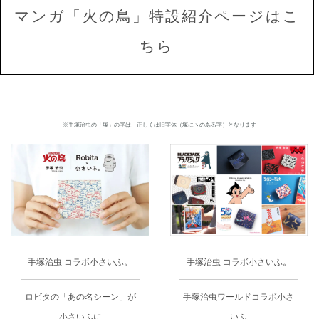
マンガ「火の鳥」特設紹介ページはこ
ちら
※手塚治虫の「塚」の字は、正しくは旧字体（塚にヽのある字）となります
手塚治虫 コラボ小さいふ。
手塚治虫 コラボ小さいふ。
手塚治虫ワールドコラボ小さ
ロビタの「あの名シーン」が
いふ
小さいふに