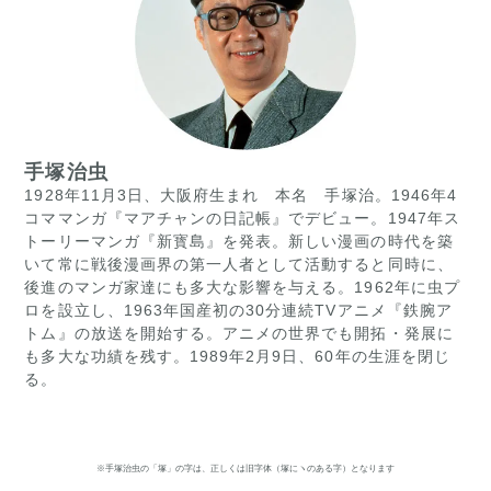
手塚治虫
1928年11月3日、大阪府生まれ 本名 手塚治。1946年4
コママンガ『マアチャンの日記帳』でデビュー。1947年ス
トーリーマンガ『新寳島』を発表。新しい漫画の時代を築
いて常に戦後漫画界の第一人者として活動すると同時に、
後進のマンガ家達にも多大な影響を与える。1962年に虫プ
ロを設立し、1963年国産初の30分連続TVアニメ『鉄腕ア
トム』の放送を開始する。アニメの世界でも開拓・発展に
も多大な功績を残す。1989年2月9日、60年の生涯を閉じ
る。
※手塚治虫の「塚」の字は、正しくは旧字体（塚にヽのある字）となります