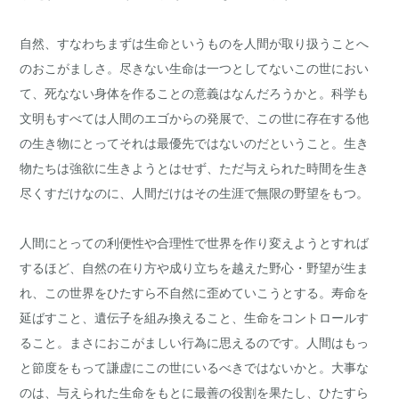
自然、すなわちまずは生命というものを人間が取り扱うことへ
のおこがましさ。尽きない生命は一つとしてないこの世におい
て、死なない身体を作ることの意義はなんだろうかと。科学も
文明もすべては人間のエゴからの発展で、この世に存在する他
の生き物にとってそれは最優先ではないのだということ。生き
物たちは強欲に生きようとはせず、ただ与えられた時間を生き
尽くすだけなのに、人間だけはその生涯で無限の野望をもつ。
人間にとっての利便性や合理性で世界を作り変えようとすれば
するほど、自然の在り方や成り立ちを越えた野心・野望が生ま
れ、この世界をひたすら不自然に歪めていこうとする。寿命を
延ばすこと、遺伝子を組み換えること、生命をコントロールす
ること。まさにおこがましい行為に思えるのです。人間はもっ
と節度をもって謙虚にこの世にいるべきではないかと。大事な
のは、与えられた生命をもとに最善の役割を果たし、ひたすら