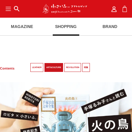
search
MAGAZINE
SHOPPING
BRAND
LEATHER
ART&CULTURE
REVOLUTION
特集
Contents