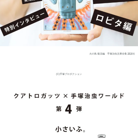
火の鳥 復活編 手塚治虫文庫全集 講談社
(C)手塚プロダクション