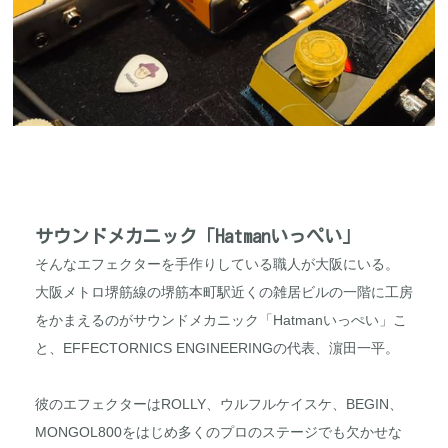
サウンドメカニック「Hatmanいっぺい」
そんなエフェクターを手作りしている職人が大阪にいる。
大阪メトロ堺筋線の堺筋本町駅近くの雑居ビルの一階に工房
をかまえるのがサウンドメカニック「Hatmanいっぺい」こ
と、EFFECTORNICS ENGINEERINGの代表、濵田一平。
彼のエフェクターはROLLY、ウルフルケイスケ、BEGIN、
MONGOL800をはじめ多くのプロのステージでも欠かせな