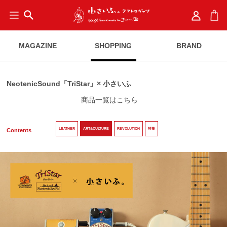
search
MAGAZINE
SHOPPING
BRAND
NeotenicSound「TriStar」× 小さいふ
商品一覧はこちら
LEATHER
ART&CULTURE
REVOLUTION
特集
Contents