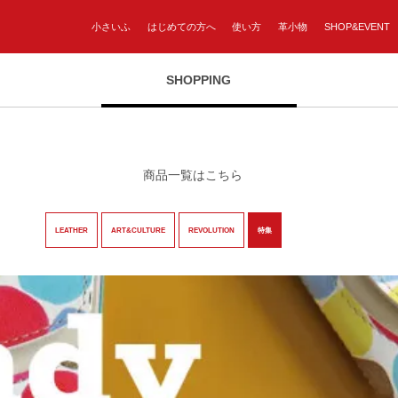
小さいふ
はじめての方へ
使い方
革小物
SHOP&EVENT
SHOPPING
商品一覧はこちら
LEATHER
ART&CULTURE
REVOLUTION
特集