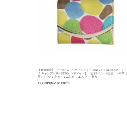
【数量限定】｜小さいふ。ペケーニョ｜「Candy of Happiness」｜
子 キャンディ柄/日本製ハンドメイド】｜栃木レザー（国産）・本革
革）｜小さい財布・ミニ財布・コンパクト財布
11,000円(税込12,100円)