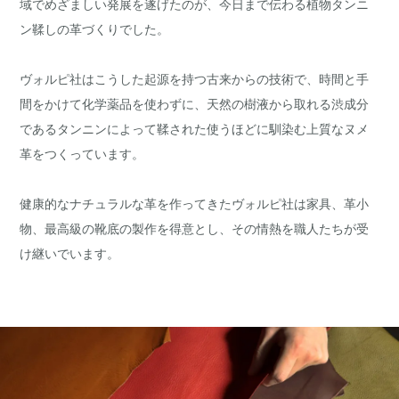
域でめざましい発展を遂げたのが、今日まで伝わる植物タンニ
ン鞣しの革づくりでした。
ヴォルピ社はこうした起源を持つ古来からの技術で、時間と手
間をかけて化学薬品を使わずに、天然の樹液から取れる渋成分
であるタンニンによって鞣された使うほどに馴染む上質なヌメ
革をつくっています。
健康的なナチュラルな革を作ってきたヴォルピ社は家具、革小
物、最高級の靴底の製作を得意とし、その情熱を職人たちが受
け継いでいます。