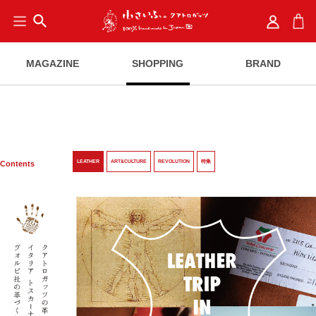
search
MAGAZINE
SHOPPING
BRAND
LEATHER
ART&CULTURE
REVOLUTION
特集
Contents