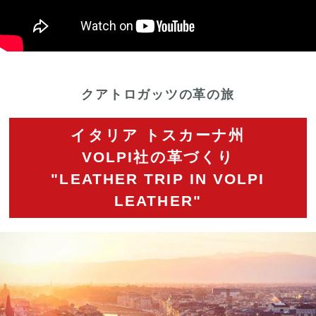
クアトロガッツの革の旅
イタリア トスカーナ州
VOLPI社の革づくり
"LEATHER TRIP IN VOLPI
LEATHER"