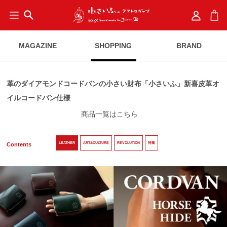
search
MAGAZINE
SHOPPING
BRAND
革のダイアモンドコードバンの小さい財布「小さいふ」新喜皮革オ
イルコードバン仕様
商品一覧はこちら
LEATHER
ART&CULTURE
REVOLUTION
特集
Contents