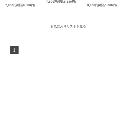
7,800円(税込8,580円)
8,800円(税込9,680円)
7,800円(税込8,580円)
お気に入りリストを見る
1
SUPPORT
プレゼントキャンペーン
マイページ｜ログイン
よくある質問
お問い合わせ