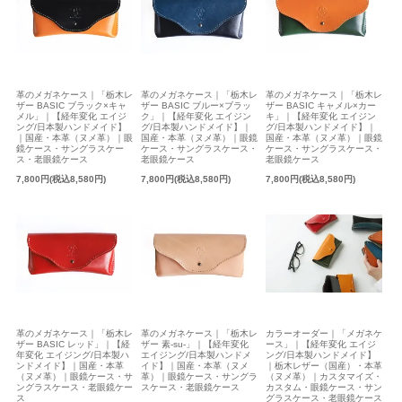
革のメガネケース｜「栃木レ
革のメガネケース｜「栃木レ
革のメガネケース｜「栃木レ
ザー BASIC ブラック×キャ
ザー BASIC ブルー×ブラッ
ザー BASIC キャメル×カー
メル」｜【経年変化 エイジ
ク」｜【経年変化 エイジン
キ」｜【経年変化 エイジン
ング/日本製ハンドメイド】
グ/日本製ハンドメイド】｜
グ/日本製ハンドメイド】｜
｜国産・本革（ヌメ革）｜眼
国産・本革（ヌメ革）｜眼鏡
国産・本革（ヌメ革）｜眼鏡
鏡ケース・サングラスケー
ケース・サングラスケース・
ケース・サングラスケース・
ス・老眼鏡ケース
老眼鏡ケース
老眼鏡ケース
7,800円(税込8,580円)
7,800円(税込8,580円)
7,800円(税込8,580円)
カラーオーダー｜「メガネケ
革のメガネケース｜「栃木レ
革のメガネケース｜「栃木レ
ース」｜【経年変化 エイジ
ザー BASIC レッド」｜【経
ザー 素-su-」｜【経年変化
ング/日本製ハンドメイド】
年変化 エイジング/日本製ハ
エイジング/日本製ハンドメ
｜栃木レザー（国産）・本革
ンドメイド】｜国産・本革
イド】｜国産・本革（ヌメ
（ヌメ革）｜カスタマイズ・
（ヌメ革）｜眼鏡ケース・サ
革）｜眼鏡ケース・サングラ
カスタム・眼鏡ケース・サン
ングラスケース・老眼鏡ケー
スケース・老眼鏡ケース
グラスケース・老眼鏡ケース
ス