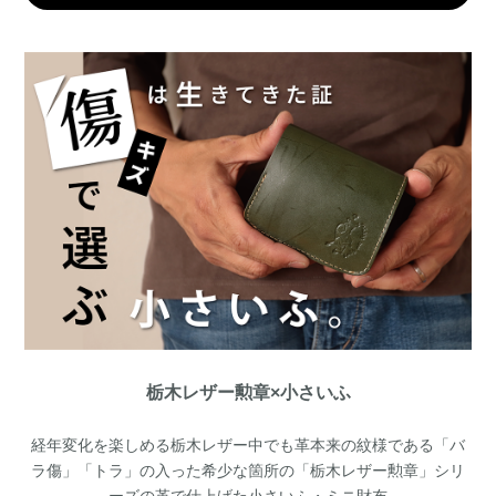
栃木レザー勲章×小さいふ
経年変化を楽しめる栃木レザー中でも革本来の紋様である「バ
ラ傷」「トラ」の入った希少な箇所の「栃木レザー勲章」シリ