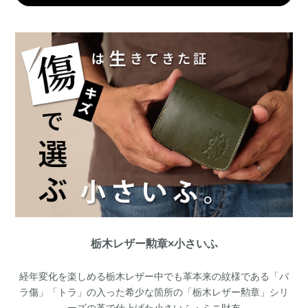
栃木レザー勲章×小さいふ
経年変化を楽しめる栃木レザー中でも革本来の紋様である「バ
ラ傷」「トラ」の入った希少な箇所の「栃木レザー勲章」シリ