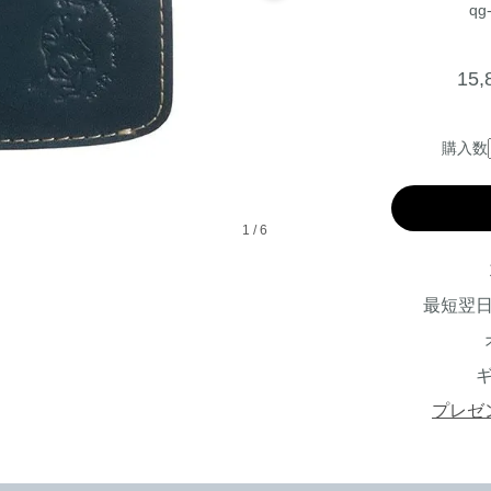
qg-
15
購入数
1
/
6
最短翌
プレゼ