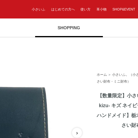
小さいふ
はじめての方へ
使い方
革小物
SHOP&EVENT
SHOPPING
ホーム
＞
小さいふ。（小
さい財布・ミニ財布）
【数量限定】小さい
kizu- キズ ネ
ハンドメイド】栃
さい財
›