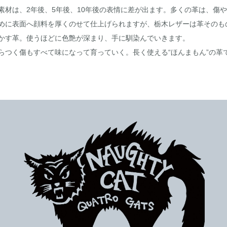
素材は、2年後、5年後、10年後の表情に差が出ます。多くの革は、傷
めに表面へ顔料を厚くのせて仕上げられますが、栃木レザーは革そのも
かす革。使うほどに色艶が深まり、手に馴染んでいきます。
らつく傷もすべて味になって育っていく。長く使える“ほんまもん”の革