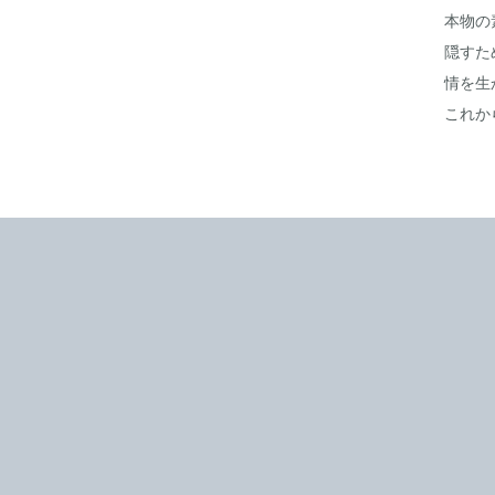
本物の
隠すた
情を生
これか