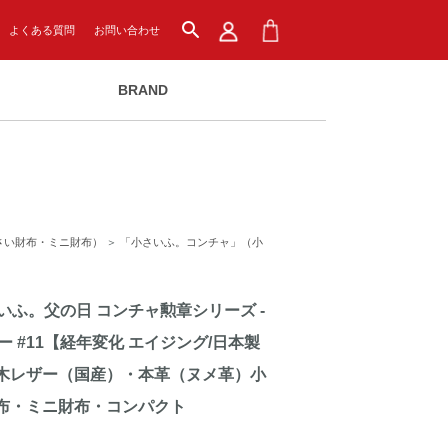
search
よくある質問
お問い合わせ
BRAND
さい財布・ミニ財布）
＞
「小さいふ。コンチャ」（小
ふ。父の日 コンチャ勲章シリーズ -
イビー #11【経年変化 エイジング/日本製
木レザー（国産）・本革（ヌメ革）小
布・ミニ財布・コンパクト