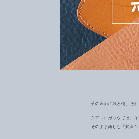
革の表面に残る傷。それ
クアトロガッツでは、そ
そのまま楽しむ「勲章シ