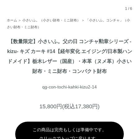
1
/
6
ホーム
＞
小さいふ。（小さい財布・ミニ財布）
＞
「小さいふ。コンチャ」（小
さい財布・ミニ財布）
【数量限定】小さいふ。父の日 コンチャ勲章シリーズ -
kizu- キズ カーキ #14【経年変化 エイジング/日本製ハン
ドメイド】栃木レザー（国産）・本革（ヌメ革）小さい
財布・ミニ財布・コンパクト財布
qg-con-tochi-kahki-kizu2-14
15,800円(税込17,380円)
この商品は完売もしくは準備中です。
クリックでトップに戻ります。