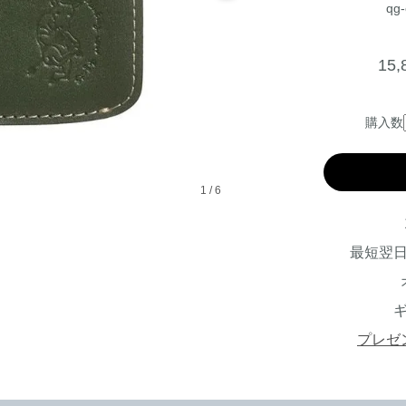
qg-
15
購入数
1
/
6
最短翌
プレゼ