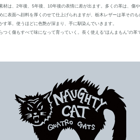
素材は、2年後、5年後、10年後の表情に差が出ます。多くの革は、傷
めに表面へ顔料を厚くのせて仕上げられますが、栃木レザーは革そのも
かす革。使うほどに色艶が深まり、手に馴染んでいきます。
らつく傷もすべて味になって育っていく。長く使える“ほんまもん”の革