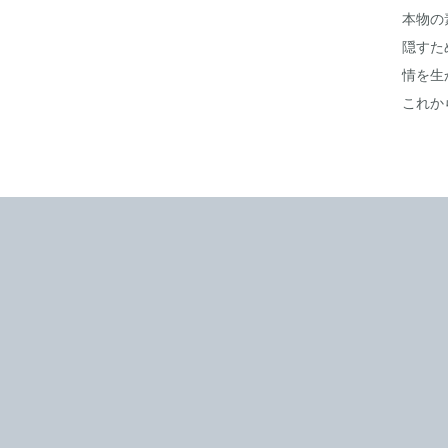
本物の
隠すた
情を生
これか