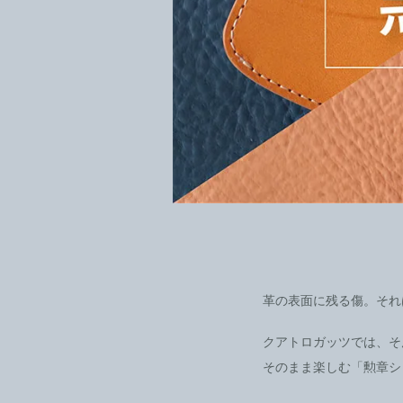
革の表面に残る傷。それ
クアトロガッツでは、そ
そのまま楽しむ「勲章シ