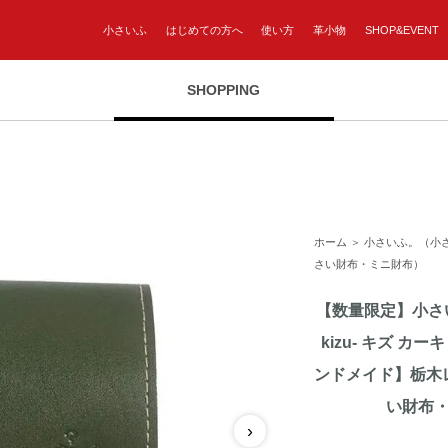
小さいふ
はじめての方へ
使い方
革小物
SHOP&EVENT
SHOPPING
ホーム
＞
小さいふ。（小
さい財布・ミニ財布）
【数量限定】小さい
kizu- キズ カ
ンドメイド】栃木
い財布
›