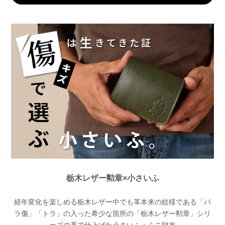
栃木レザー勲章×小さいふ
経年変化を楽しめる栃木レザー中でも革本来の紋様である「バ
ラ傷」「トラ」の入った希少な箇所の「栃木レザー勲章」シリ