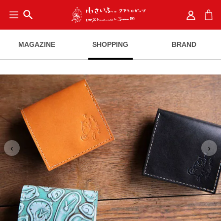
search
MAGAZINE
SHOPPING
BRAND
‹
›