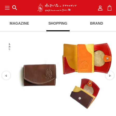
search
MAGAZINE
SHOPPING
BRAND
‹
›