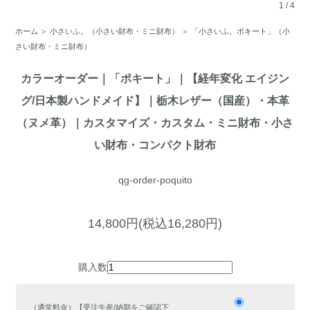
1
/
4
ホーム
＞
小さいふ。（小さい財布・ミニ財布）
＞
「小さいふ。ポキート」（小
さい財布・ミニ財布）
カラーオーダー｜「ポキート」｜【経年変化 エイジン
グ/日本製ハンドメイド】｜栃木レザー（国産）・本革
（ヌメ革）｜カスタマイズ・カスタム・ミニ財布・小さ
い財布・コンパクト財布
qg-order-poquito
14,800円(税込16,280円)
購入数
（通常料金）【受注生産/納期をご確認下