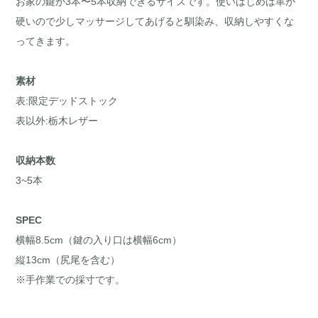
お家の鍵が3本〜5本収納できるサイズです。使いはじめは革が
硬いので少しマッサージしてあげると馴染み、収納しやすくな
ってきます。
素材
表:限定デッドストック
表以外:栃木レザー
収納本数
3~5本
SPEC
横幅8.5cm（鍵の入り口は横幅6cm）
縦13cm（尻尾を含む）
※手作業での採寸です。