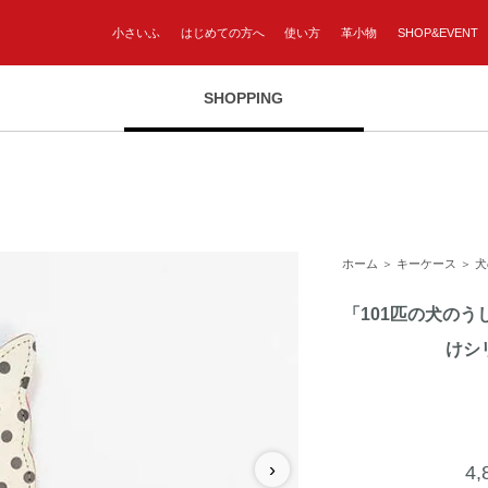
小さいふ
はじめての方へ
使い方
革小物
SHOP&EVENT
SHOPPING
ホーム
＞
キーケース
＞
犬
「101匹の犬のう
けシ
›
4