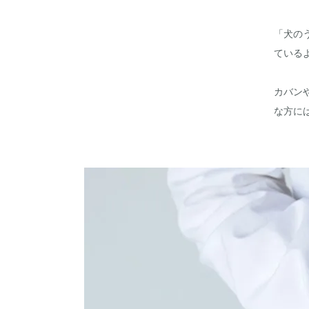
「犬の
ている
カバン
な方に