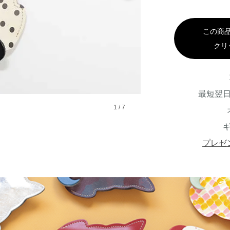
この商
クリ
最短翌
1
/
7
プレゼ