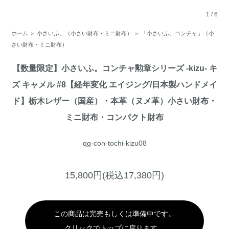
1
/
6
ホーム
＞
小さいふ。（小さい財布・ミニ財布）
＞
「小さいふ。コンチャ」（小
さい財布・ミニ財布）
【数量限定】小さいふ。コンチャ勲章シリーズ -kizu- キ
ズ キャメル #8【経年変化 エイジング/日本製ハンドメイ
ド】栃木レザー（国産）・本革（ヌメ革）小さい財布・
ミニ財布・コンパクト財布
qg-con-tochi-kizu08
15,800円(税込17,380円)
この商品は完売もしくは準備中です。
クリックでトップに戻ります。