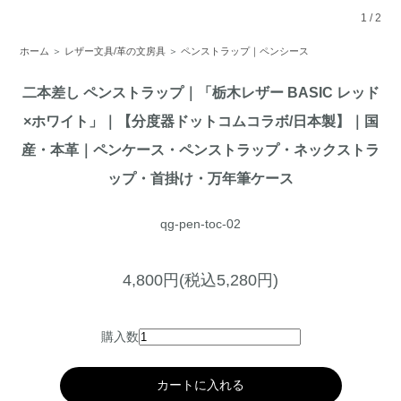
1
/
2
ホーム
＞
レザー文具/革の文房具
＞
ペンストラップ｜ペンシース
二本差し ペンストラップ｜「栃木レザー BASIC レッド
×ホワイト」｜【分度器ドットコムコラボ/日本製】｜国
産・本革｜ペンケース・ペンストラップ・ネックストラ
ップ・首掛け・万年筆ケース
qg-pen-toc-02
4,800円(税込5,280円)
購入数
カートに入れる