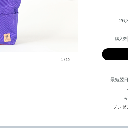
26
購入数
1
/
10
最短翌
プレゼ