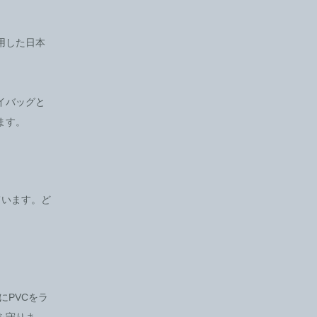
用した日本
イバッグと
ます。
ています。ど
にPVCをラ
を守りま