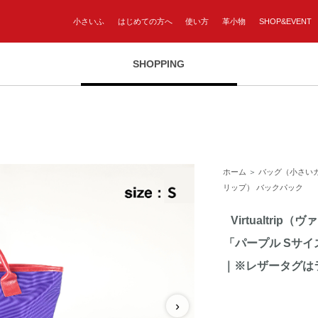
小さいふ
はじめての方へ
使い方
革小物
SHOP&EVENT
SHOPPING
ホーム
＞
バッグ（小さい
リップ） バックパック
Virtualtr
「パープル Sサ
｜※レザータグは
›