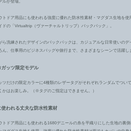
デルが登場。
ウトドア用品にも使われる強度に優れた防水性素材・マグダス生地を使
ドの「Virtualtrip（ヴァーチャルトリップ）バックパック」。
がら洗練されたデザインのバックパックは、カジュアルな日常使いのデ
ろん、仕事用のビジネスバッグや旅行まで、さまざまなシーンで活躍し
ロガッツ限定モデル
ッツだけの限定カラーに4種類のレザータグがそれぞれランダムでつい
くかはお楽しみ。（※タグのご指定はできません。）
に使われる丈夫な防水性素材
ウトドア用品にも使われる1680デニールの糸を平織りにした生地の裏側
たマグダス生地を使用。強度に優れた防水性素材は雨でもカバンの中身