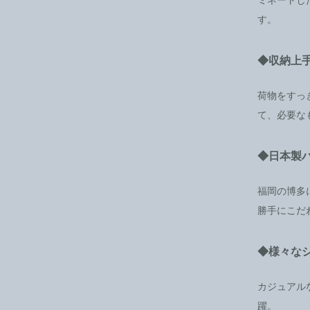
す。
◆収納上
荷物をすっ
て、必要な
◆日本製
福岡の博多
勝手にこだ
◆様々な
カジュアル
躍。