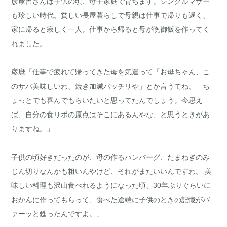
彦摩呂さんは子供の頃、母子家庭で育ちます。シングルマザー
も珍しい時代。貧しい長屋暮らしで母親は仕事で帰りも遅く、
家に帰ると寂しく一人。仕事から帰ると母が晩御飯を作ってく
れました。
彦麿「仕事で疲れて帰ってきた母を気遣って「お母ちゃん、こ
のサバ美味しいわ、焼き加減バッチリや」とか言うてね。 ち
ょっとでも喜んでもらいたいと思ってたんでしょう。今思え
ば、自分の食リポの原点はそこにあるんやな、と思うときがあ
りますね。」
子供の頃好きだったのが、母の作るハンバーグ、たまねぎのみ
じん切りなんかも粗いんやけど、それがまたいいんですわ。 美
味しい料理も沢山食べれるようになった頃、30年ぶりぐらいに
おかんに作ってもらって、食べた途端に子供のときの記憶がバ
ァーッと甦ったんですよ。」