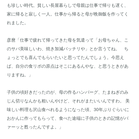
も珍しい時代。貧しい長屋暮らしで母親は仕事で帰りも遅く、
家に帰ると寂しく一人。仕事から帰ると母が晩御飯を作ってく
れました。
彦麿「仕事で疲れて帰ってきた母を気遣って「お母ちゃん、こ
のサバ美味しいわ、焼き加減バッチリや」とか言うてね。 ち
ょっとでも喜んでもらいたいと思ってたんでしょう。今思え
ば、自分の食リポの原点はそこにあるんやな、と思うときがあ
りますね。」
子供の頃好きだったのが、母の作るハンバーグ、たまねぎのみ
じん切りなんかも粗いんやけど、それがまたいいんですわ。 美
味しい料理も沢山食べれるようになった頃、30年ぶりぐらいに
おかんに作ってもらって、食べた途端に子供のときの記憶がバ
ァーッと甦ったんですよ。」