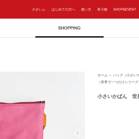
小さいふ
はじめての方へ
使い方
革小物
SHOP&EVENT
SHOPPING
ホーム
＞
バッグ（小さい
（世界で一つだけシリーズ
小さいかばん 世
›