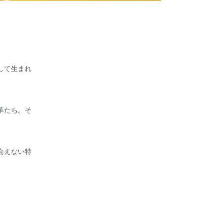
して生まれ
革たち。そ
会えない特