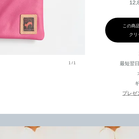
12
この商
クリ
1
/
1
最短翌
プレゼ