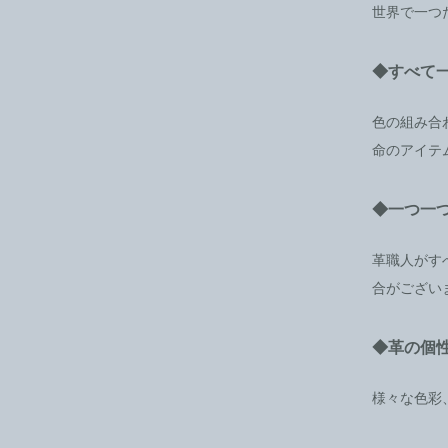
世界で一つ
◆すべて
色の組み合
命のアイテ
◆一つ一
革職人がす
合がござい
◆革の個
様々な色彩