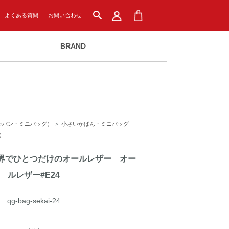
search
よくある質問
お問い合わせ
BRAND
カバン・ミニバッグ）
＞
小さいかばん・ミニバッグ
）
界でひとつだけのオールレザー オー
ルレザー#E24
qg-bag-sekai-24