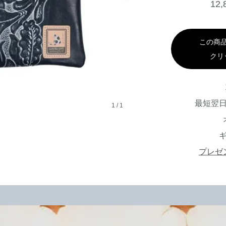
12
この商
クリ
最短翌
1
/
1
プレゼ