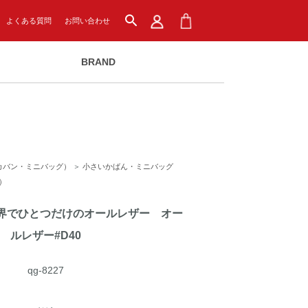
search
よくある質問
お問い合わせ
BRAND
カバン・ミニバッグ）
＞
小さいかばん・ミニバッグ
）
界でひとつだけのオールレザー オー
ルレザー#D40
qg-8227