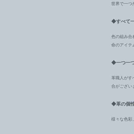
世界で一つ
◆すべて
色の組み合
命のアイテ
◆一つ一
革職人がす
合がござい
◆革の個
様々な色彩