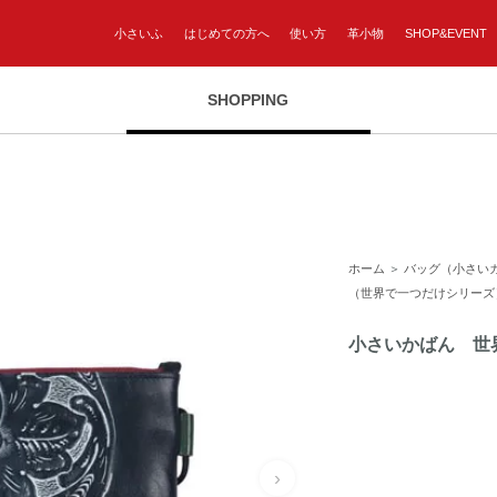
小さいふ
はじめての方へ
使い方
革小物
SHOP&EVENT
SHOPPING
ホーム
＞
バッグ（小さい
（世界で一つだけシリーズ
小さいかばん 世
›