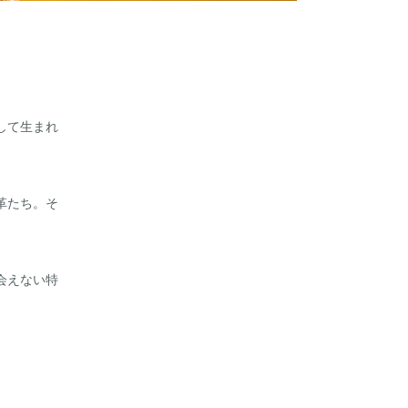
して生まれ
革たち。そ
会えない特