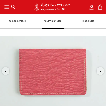
search
MAGAZINE
SHOPPING
BRAND
‹
›