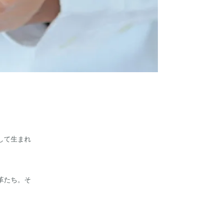
して生まれ
革たち。そ