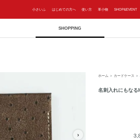
小さいふ
はじめての方へ
使い方
革小物
SHOP&EVENT
SHOPPING
ホーム
＞
カードケース
＞
名刺入れにもなる
›
3