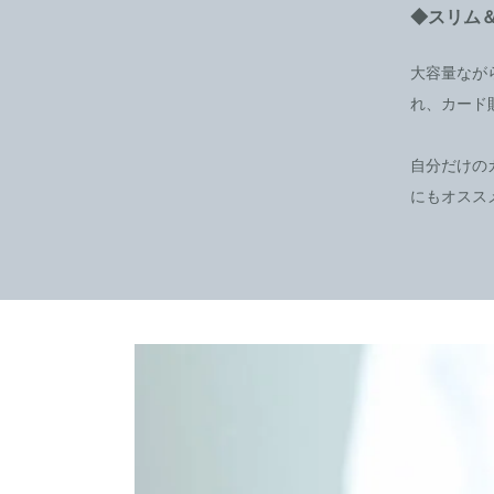
◆スリム
大容量なが
れ、カード
自分だけの
にもオスス