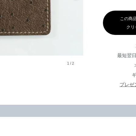
この商
クリ
最短翌
1
/
2
プレゼ