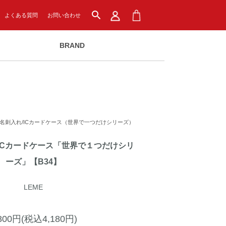
search
よくある質問
お問い合わせ
BRAND
名刺入れ/ICカードケース（世界で一つだけシリーズ）
ICカードケース「世界で１つだけシリ
ーズ」【B34】
LEME
,800円(税込4,180円)